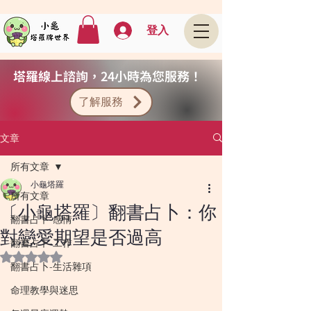
登入
塔羅線上諮詢，24小時為您服務！
了解服務
文章
所有文章
小龜塔羅
所有文章
〔小龜塔羅〕翻書占卜：你
翻書占卜-感情
對戀愛期望是否過高
翻書占卜-工作
評等為 NaN（最高為 5 顆星）。
翻書占卜-生活雜項
命理教學與迷思