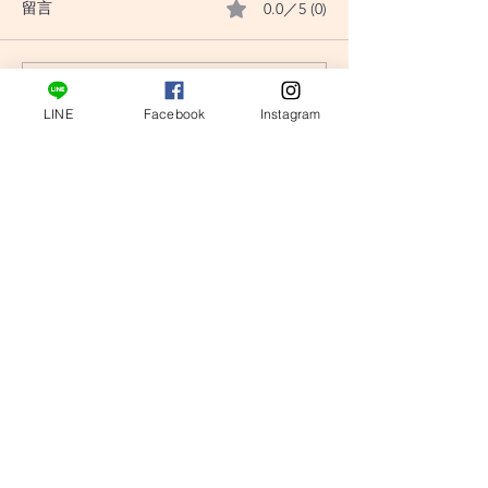
0.0／5 (0)
留言
評論和評等......
〔小龜塔羅〕翻書占卜：
〔小龜塔羅〕翻
LINE
Facebook
Instagram
你和伴侶的感情難題是什
我的戀愛直覺準
麼?
tarotturtle@gmail.com