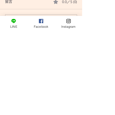
0.0／5 (0)
留言
評論和評等......
〔小龜塔羅〕翻書占卜：
〔小龜塔羅〕翻
LINE
Facebook
Instagram
另一半有想結婚的念頭嗎
我的另一半有劈
tarotturtle@gmail.com