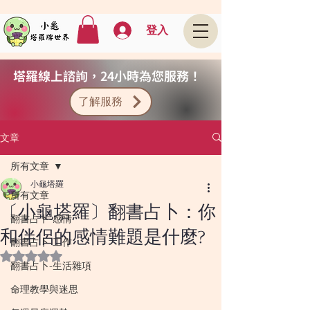
登入
塔羅線上諮詢，24小時為您服務！
了解服務
文章
所有文章
小龜塔羅
所有文章
〔小龜塔羅〕翻書占卜：你
翻書占卜-感情
和伴侶的感情難題是什麼?
翻書占卜-工作
評等為 NaN（最高為 5 顆星）。
翻書占卜-生活雜項
命理教學與迷思