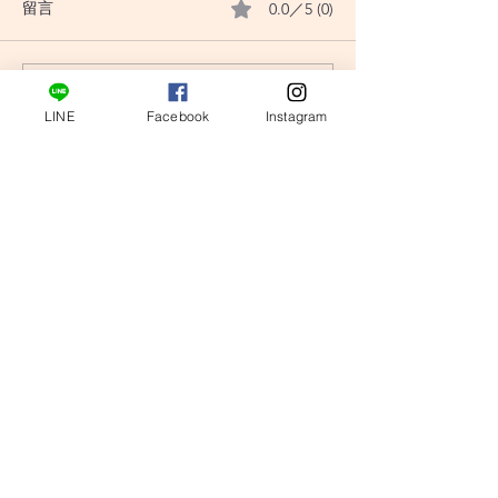
0.0／5 (0)
留言
評論和評等......
〔小龜塔羅〕翻書占卜：
〔小龜塔羅〕翻
LINE
Facebook
Instagram
我適合現在告白嗎？
我的另一半有劈
tarotturtle@gmail.com