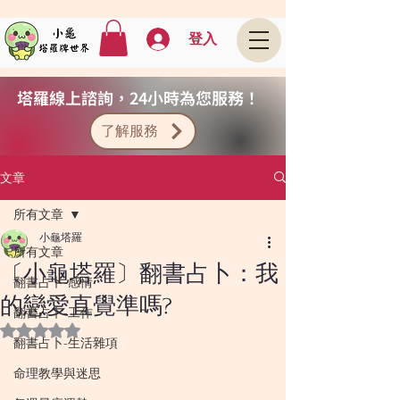
登入
塔羅線上諮詢，24小時為您服務！
了解服務
文章
所有文章
小龜塔羅
所有文章
〔小龜塔羅〕翻書占卜：我
翻書占卜-感情
的戀愛直覺準嗎?
翻書占卜-工作
評等為 NaN（最高為 5 顆星）。
翻書占卜-生活雜項
命理教學與迷思