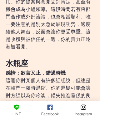
用。你的提案與意見受到肯定，甚至有
機會成為小組領導。這段時間若有跨部
門合作或外部洽談，也會相當順利。唯
一要注意的是別太急於展現功勞，適度
給他人舞台，反而會讓你更受尊重。這
是收穫與被信任的一週，你的實力正逐
漸被看見。
水瓶座
感情：欲言又止，錯過時機
這週你對某個人有許多話想說，但總是
在臨門一腳時退縮。你的遲疑可能會讓
對方誤以為你冷淡，錯失推進關係的良
機。單身者若有喜歡的人，請別再觀
望；有伴侶的人則應該主動傾聽，而非
LINE
Facebook
Instagram
等對方先道歉。愛情不只是感受，也需
要行動。若你願意跨出一步，對方其實
比你想像中更期待你的勇氣。遲疑太