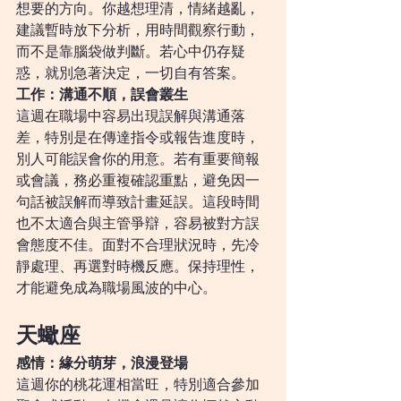
想要的方向。你越想理清，情緒越亂，
建議暫時放下分析，用時間觀察行動，
而不是靠腦袋做判斷。若心中仍存疑
惑，就別急著決定，一切自有答案。
工作：溝通不順，誤會叢生
這週在職場中容易出現誤解與溝通落
差，特別是在傳達指令或報告進度時，
別人可能誤會你的用意。若有重要簡報
或會議，務必重複確認重點，避免因一
句話被誤解而導致計畫延誤。這段時間
也不太適合與主管爭辯，容易被對方誤
會態度不佳。面對不合理狀況時，先冷
靜處理、再選對時機反應。保持理性，
才能避免成為職場風波的中心。
天蠍座
感情：緣分萌芽，浪漫登場
這週你的桃花運相當旺，特別適合參加