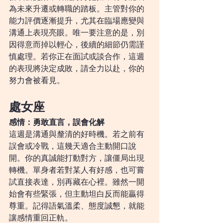
為未來升遷或轉職的踏板。主管對你的
能力評價逐漸提升，尤其在臨場應變與
溝通上表現亮眼。唯一要注意的是，別
因得意而掉以輕心，後續的細節仍需謹
慎處理。若你正在面試或談合作，這週
的表現將決定成敗，請全力以赴，你的
努力會被看見。
處女座
感情：勇敢直言，誤會化解
這週是溝通與釐清的好時機。若之前有
誤會或冷戰，這幾天適合主動開口說
開。你的真誠能打動對方，讓僵局出現
轉機。單身者若對某人有好感，也可嘗
試直接表達，別再藏在心裡。雖然一開
始會有些緊張，但主動坦白反而能贏得
尊重。記得語氣溫柔、態度誠懇，就能
讓感情重回正軌。