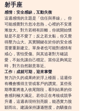
射手座
感情：安全感缺，互動失衡
這週感情的主題是「信任與界線」。你
可能感覺對方忽冷忽熱，心裡的不安逐
漸放大。對方若稍有距離，你就開始懷
疑是不是不愛了；反之若太黏，你又覺
得壓力山大。其實關鍵在於你的安全感
需要重新建立。單身者也可能對感情有
戒心，害怕受傷。與其追著對方確認
愛，不如先讓自己穩定。當你足夠篤定
時，對方自然願意靠近。
工作：成就可期，迎來掌聲
努力許久的成果終於浮上檯面，這週你
有機會獲得主管或客戶的讚賞。某些長
期專案將進入收尾階段，看到結果的你
會感到極大滿足。若你正在考核或競爭
升遷，這週表現特別亮眼，能憑實力脫
穎而出。建議保持謙遜態度，勿驕傲自