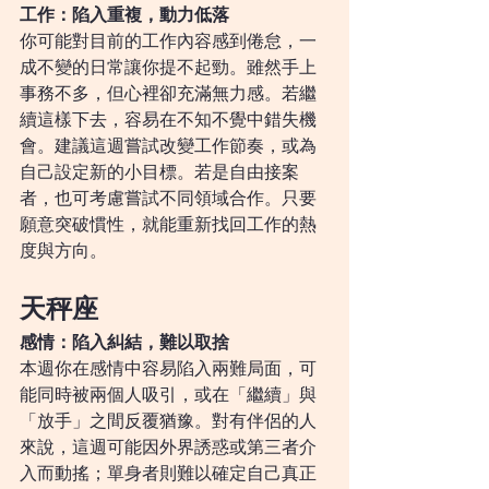
工作：陷入重複，動力低落
你可能對目前的工作內容感到倦怠，一
成不變的日常讓你提不起勁。雖然手上
事務不多，但心裡卻充滿無力感。若繼
續這樣下去，容易在不知不覺中錯失機
會。建議這週嘗試改變工作節奏，或為
自己設定新的小目標。若是自由接案
者，也可考慮嘗試不同領域合作。只要
願意突破慣性，就能重新找回工作的熱
度與方向。
天秤座
感情：陷入糾結，難以取捨
本週你在感情中容易陷入兩難局面，可
能同時被兩個人吸引，或在「繼續」與
「放手」之間反覆猶豫。對有伴侶的人
來說，這週可能因外界誘惑或第三者介
入而動搖；單身者則難以確定自己真正