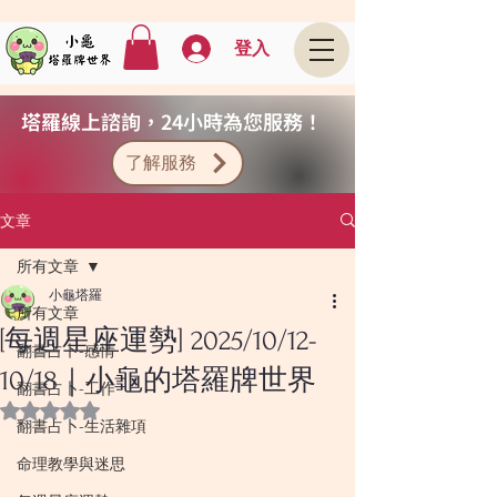
登入
塔羅線上諮詢，24小時為您服務！
了解服務
文章
所有文章
小龜塔羅
所有文章
[每週星座運勢] 2025/10/12-
翻書占卜-感情
10/18｜小龜的塔羅牌世界
翻書占卜-工作
評等為 NaN（最高為 5 顆星）。
翻書占卜-生活雜項
命理教學與迷思