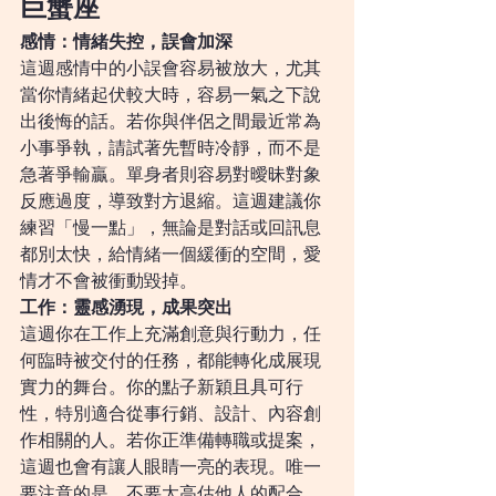
巨蟹座
感情：情緒失控，誤會加深
這週感情中的小誤會容易被放大，尤其
當你情緒起伏較大時，容易一氣之下說
出後悔的話。若你與伴侶之間最近常為
小事爭執，請試著先暫時冷靜，而不是
急著爭輸贏。單身者則容易對曖昧對象
反應過度，導致對方退縮。這週建議你
練習「慢一點」，無論是對話或回訊息
都別太快，給情緒一個緩衝的空間，愛
情才不會被衝動毀掉。
工作：靈感湧現，成果突出
這週你在工作上充滿創意與行動力，任
何臨時被交付的任務，都能轉化成展現
實力的舞台。你的點子新穎且具可行
性，特別適合從事行銷、設計、內容創
作相關的人。若你正準備轉職或提案，
這週也會有讓人眼睛一亮的表現。唯一
要注意的是，不要太高估他人的配合