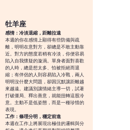
牡羊座
感情：冷淡退縮，距離拉遠
本週的你在感情上顯得有些防備與疏
離，明明在意對方，卻總是不敢主動靠
近。對方的態度若稍有冷淡，你便容易
陷入自我懷疑的漩渦。單身者面對喜歡
的人時，總是想太多、怕被拒絕而退
縮；有伴侶的人則容易陷入冷戰，兩人
明明沒什麼大問題，卻因沉默讓距離越
來越遠。建議別讓情緒主導一切，試著
打破僵局、釋出善意，就能扭轉這股冷
意。主動不是低姿態，而是一種珍惜的
表現。
工作：條理分明，穩定前進
本週在工作上將展現出極佳的邏輯與分