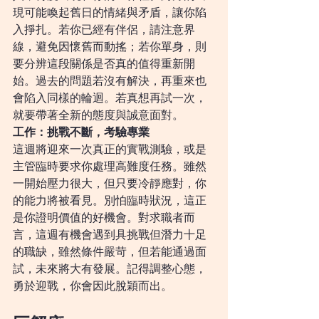
現可能喚起舊日的情緒與矛盾，讓你陷
入掙扎。若你已經有伴侶，請注意界
線，避免因懷舊而動搖；若你單身，則
要分辨這段關係是否真的值得重新開
始。過去的問題若沒有解決，再重來也
會陷入同樣的輪迴。若真想再試一次，
就要帶著全新的態度與誠意面對。
工作：挑戰不斷，考驗專業
這週將迎來一次真正的實戰測驗，或是
主管臨時要求你處理高難度任務。雖然
一開始壓力很大，但只要冷靜應對，你
的能力將被看見。別怕臨時狀況，這正
是你證明價值的好機會。對求職者而
言，這週有機會遇到具挑戰但潛力十足
的職缺，雖然條件嚴苛，但若能通過面
試，未來將大有發展。記得調整心態，
勇於迎戰，你會因此脫穎而出。