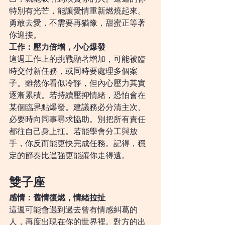
特別有光芒，能讓愛情重新燃燒起來。
勇敢去愛，不需要再猶豫，甜蜜正等著
你迎接。
工作：壓力倍增，小心爆發
這週工作上的挑戰顯著增加，可能被臨
時交付新任務，或同時要處理多個案
子。雖然你看似冷靜，但內心壓力其實
逐漸累積。若持續壓抑情緒，恐怕會在
某個臨界點爆發。建議務必分清主次、
必要時向同事尋求協助。別把所有責任
都往自己身上扛。若能學會分工與放
手，你反而能更快完成任務。記得，穩
定的節奏比逞強更能讓你走得遠。
雙子座
感情：舊情復燃，情緒拉扯
這週可能會遇到過去曾有情感糾葛的
人，再度出現在你的世界裡。對方的出