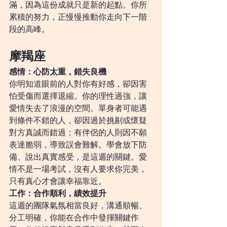
滿，因為這份成就只是新的起點。你所
累積的努力，正慢慢推動你走向下一階
段的高峰。
摩羯座
感情：心防太重，錯失良機
你明知道眼前的人對你有好感，卻因害
怕受傷而選擇退縮。你的理性過強，讓
愛情失去了浪漫的空間。單身者可能遇
到條件不錯的人，卻因過於挑剔或懷疑
對方真誠而錯過；有伴侶的人則因不願
表達脆弱，導致誤會難解。學會放下防
備、說出真實感受，是這週的關鍵。愛
情不是一場考試，沒有人要求你完美，
只有真心才會讓幸福靠近。
工作：合作順利，績效提升
這週的團隊氣氛相當良好，溝通順暢、
分工明確，你能在合作中發揮關鍵作