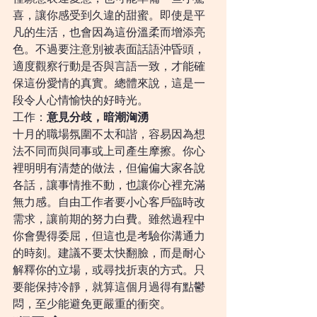
喜，讓你感受到久違的甜蜜。即使是平
凡的生活，也會因為這份溫柔而增添亮
色。不過要注意別被表面話語沖昏頭，
適度觀察行動是否與言語一致，才能確
保這份愛情的真實。總體來說，這是一
段令人心情愉快的好時光。
工作：
意見分歧，暗潮洶湧
十月的職場氛圍不太和諧，容易因為想
法不同而與同事或上司產生摩擦。你心
裡明明有清楚的做法，但偏偏大家各說
各話，讓事情推不動，也讓你心裡充滿
無力感。自由工作者要小心客戶臨時改
需求，讓前期的努力白費。雖然過程中
你會覺得委屈，但這也是考驗你溝通力
的時刻。建議不要太快翻臉，而是耐心
解釋你的立場，或尋找折衷的方式。只
要能保持冷靜，就算這個月過得有點鬱
悶，至少能避免更嚴重的衝突。