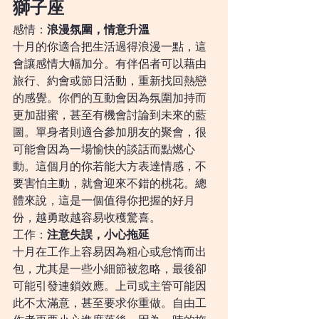
獅子座
感情：
浪漫氛圍，情意升溫
十月的你適合把生活過得浪漫一點，這
會讓感情大幅加分。有伴侶者可以藉由
旅行、約會或節日活動，重新找回熱戀
的感覺。你們的互動會因為氛圍加持而
更加甜蜜，甚至有機會討論到未來的藍
圖。單身者則適合參加朋友的聚會，很
可能會因為一場愉快的談話而點燃心
動。這個月的你若能大方表達情感，不
要害怕主動，就會迎來不錯的桃花。總
體來說，這是一個值得你把握的好月
份，越勇敢越容易收穫驚喜。
工作：
注意失誤，小心拖延
十月在工作上容易因為粗心或怠惰而出
包，尤其是一些小細節被忽略，最後卻
可能引發連鎖效應。上司或主管可能因
此不太滿意，甚至要求你重做。自由工