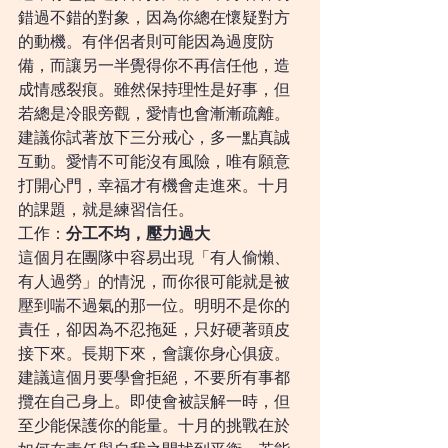
錯過不錯的對象，因為你總在懷疑對方
的動機。有伴侶者則可能因為過度防
備，而讓另一半覺得你不再信任他，造
成情感裂痕。雖然保持理性是好事，但
若總是冷眼旁觀，愛情也會漸漸疏離。
建議你試著放下三分戒心，多一點真誠
互動。愛情不可能沒有風險，唯有願意
打開心門，幸福才有機會走進來。十月
的課題，就是練習信任。
工作：
分工不均，壓力過大
這個月在團隊中容易出現「有人偷懶、
有人過勞」的情況，而你很可能就是被
壓到喘不過氣的那一位。明明不是你的
責任，卻因為不忍拖延，只好硬著頭皮
接下來。長期下來，會讓你身心俱疲。
建議這個月要學會拒絕，不要所有事都
攬在自己身上。即使會被誤解一時，但
至少能保護你的能量。十月的挑戰在於