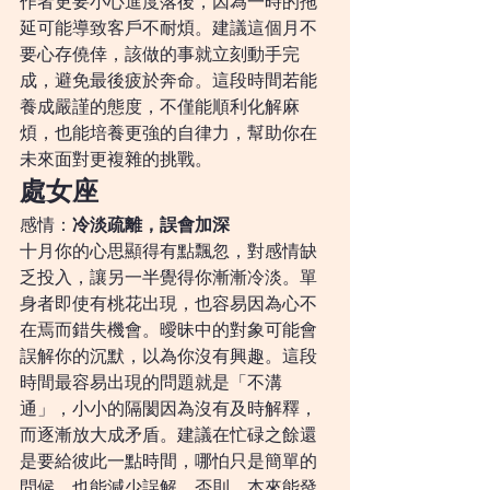
作者更要小心進度落後，因為一時的拖
延可能導致客戶不耐煩。建議這個月不
要心存僥倖，該做的事就立刻動手完
成，避免最後疲於奔命。這段時間若能
養成嚴謹的態度，不僅能順利化解麻
煩，也能培養更強的自律力，幫助你在
未來面對更複雜的挑戰。
處女座
感情：
冷淡疏離，誤會加深
十月你的心思顯得有點飄忽，對感情缺
乏投入，讓另一半覺得你漸漸冷淡。單
身者即使有桃花出現，也容易因為心不
在焉而錯失機會。曖昧中的對象可能會
誤解你的沉默，以為你沒有興趣。這段
時間最容易出現的問題就是「不溝
通」，小小的隔閡因為沒有及時解釋，
而逐漸放大成矛盾。建議在忙碌之餘還
是要給彼此一點時間，哪怕只是簡單的
問候，也能減少誤解。否則，本來能發