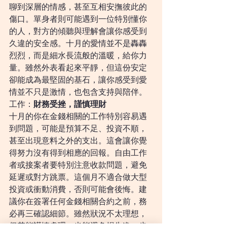
聊到深層的情感，甚至互相安撫彼此的
傷口。單身者則可能遇到一位特別懂你
的人，對方的傾聽與理解會讓你感受到
久違的安全感。十月的愛情並不是轟轟
烈烈，而是細水長流般的溫暖，給你力
量。雖然外表看起來平靜，但這份安定
卻能成為最堅固的基石，讓你感受到愛
情並不只是激情，也包含支持與陪伴。
工作：
財務受挫，謹慎理財
十月的你在金錢相關的工作特別容易遇
到問題，可能是預算不足、投資不順，
甚至出現意料之外的支出。這會讓你覺
得努力沒有得到相應的回報。自由工作
者或接案者要特別注意收款問題，避免
延遲或對方跳票。這個月不適合做大型
投資或衝動消費，否則可能會後悔。建
議你在簽署任何金錢相關合約之前，務
必再三確認細節。雖然狀況不太理想，
但若能謹慎處理，也能避免損失進一步