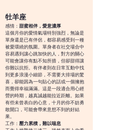
牡羊座
感情：
甜蜜相伴，愛意濃厚
這個月你的愛情氣場特別強烈，無論是
單身還是已有伴侶，都容易感受到一種
被愛環繞的氛圍。單身者在社交場合中
容易遇到讓心跳加快的人，對方的關心
可能會讓你有點不知所措，但卻甜得讓
你難以抗拒。有伴者則在日常互動中找
到更多浪漫小細節，不需要大排場的驚
喜，卻能因為一句貼心的話或一個擁抱
而覺得幸福滿滿。這是一段適合用心經
營的時期，越真誠越能拉近距離。如果
有些未曾表白的心意，十月的你不妨勇
敢開口，可能會帶來意想不到的好結
果。
工作：
壓力累積，難以喘息