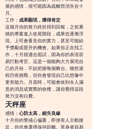
展的感情，很可能因為疏離而消失在十
月。
工作：
成果顯現，獲得肯定
這個月你的努力終於得到回報，之前累
積的專案進入收尾階段，成果也逐漸浮
現。上司會看見你的實力，甚至可能給
予獎勵或晉升的機會。如果你正在找工
作，十月很適合面試，因為你的表現容
易打動考官。這是一個能夠大方展現自
己的月份，不妨把握每個舞台。雖然過
程仍有挑戰，但你會發現自己比想像中
更有能力。月底時，可能會收到令人滿
意的消息或實際的收穫，讓你覺得這段
努力沒有白費。
天秤座
感情：
心防太高，錯失良緣
十月你的警戒心偏重，即便有人主動接
近，你也會選擇保持距離。單身者容易