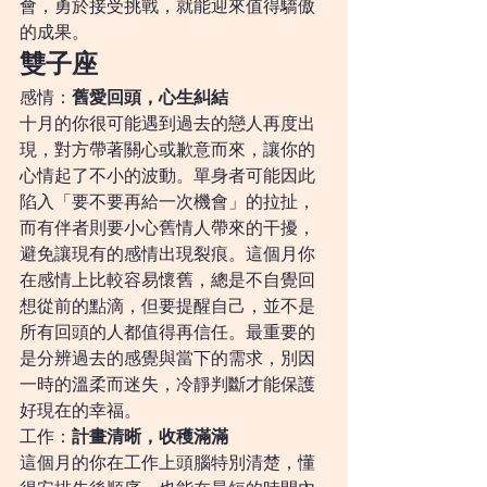
會，勇於接受挑戰，就能迎來值得驕傲
的成果。
雙子座
感情：
舊愛回頭，心生糾結
十月的你很可能遇到過去的戀人再度出
現，對方帶著關心或歉意而來，讓你的
心情起了不小的波動。單身者可能因此
陷入「要不要再給一次機會」的拉扯，
而有伴者則要小心舊情人帶來的干擾，
避免讓現有的感情出現裂痕。這個月你
在感情上比較容易懷舊，總是不自覺回
想從前的點滴，但要提醒自己，並不是
所有回頭的人都值得再信任。最重要的
是分辨過去的感覺與當下的需求，別因
一時的溫柔而迷失，冷靜判斷才能保護
好現在的幸福。
工作：
計畫清晰，收穫滿滿
這個月的你在工作上頭腦特別清楚，懂