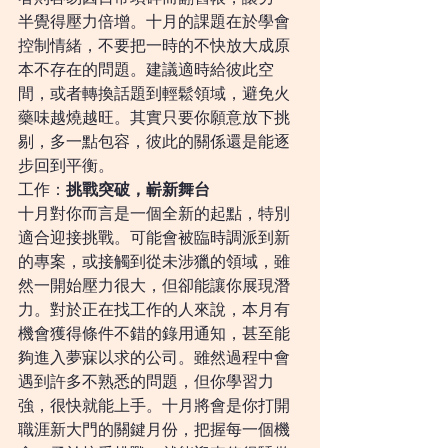
半覺得壓力倍增。十月的課題在於學會
控制情緒，不要把一時的不快放大成原
本不存在的問題。建議適時給彼此空
間，或者轉換話題到輕鬆領域，避免火
藥味越燒越旺。其實只要你願意放下挑
剔，多一點包容，彼此的關係還是能逐
步回到平衡。
工作：
挑戰突破，嶄新舞台
十月對你而言是一個全新的起點，特別
適合迎接挑戰。可能會被臨時調派到新
的專案，或接觸到從未涉獵的領域，雖
然一開始壓力很大，但卻能讓你展現潛
力。對於正在找工作的人來說，本月有
機會獲得條件不錯的錄用通知，甚至能
夠進入夢寐以求的公司。雖然過程中會
遇到許多不熟悉的問題，但你學習力
強，很快就能上手。十月將會是你打開
職涯新大門的關鍵月份，把握每一個機