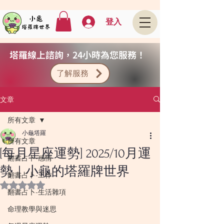
登入
塔羅線上諮詢，24小時為您服務！
了解服務
文章
所有文章
小龜塔羅
所有文章
[每月星座運勢] 2025/10月運
翻書占卜-感情
勢｜小龜的塔羅牌世界
翻書占卜-工作
評等為 NaN（最高為 5 顆星）。
翻書占卜-生活雜項
命理教學與迷思