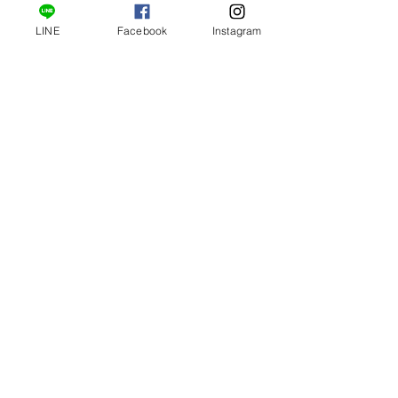
擴大。
LINE
Facebook
Instagram
水瓶座
感情：
勇於坦白，突破心結
十月是適合表達心意的月份，無論是單
身或有伴，你都會有機會說出藏在心裡
的想法。單身者若對某人心動已久，這
個月可以大膽告白，很可能會得到正面
回應。有伴侶者則適合攤開心結，把過
去的誤解與隱瞞一次說清楚，反而能讓
關係更透明。雖然過程需要一點勇氣，
但這份坦白會讓你們更靠近彼此。十月
的你若能鼓起勇氣，不僅能打破僵局，
還有機會讓愛情更上一層樓。
工作：
責任重大，壓力倍增
這個月你在工作上可能被賦予更高的責
任，例如臨時升任專案負責人，或被交
付關鍵任務。雖然這代表上級對你的信
任，但同時也意味著壓力加倍。你必須