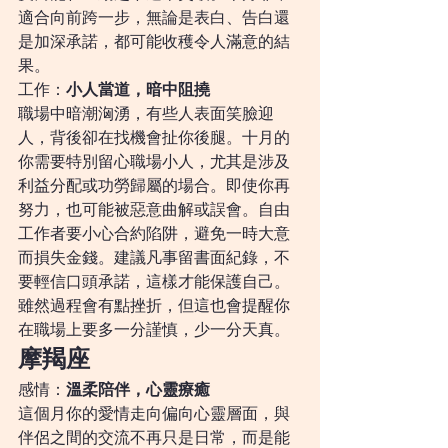
適合向前跨一步，無論是表白、告白還
是加深承諾，都可能收穫令人滿意的結
果。
工作：
小人當道，暗中阻撓
職場中暗潮洶湧，有些人表面笑臉迎
人，背後卻在找機會扯你後腿。十月的
你需要特別留心職場小人，尤其是涉及
利益分配或功勞歸屬的場合。即使你再
努力，也可能被惡意曲解或誤會。自由
工作者要小心合約陷阱，避免一時大意
而損失金錢。建議凡事留書面紀錄，不
要輕信口頭承諾，這樣才能保護自己。
雖然過程會有點挫折，但這也會提醒你
在職場上要多一分謹慎，少一分天真。
摩羯座
感情：
溫柔陪伴，心靈療癒
這個月你的愛情走向偏向心靈層面，與
伴侶之間的交流不再只是日常，而是能