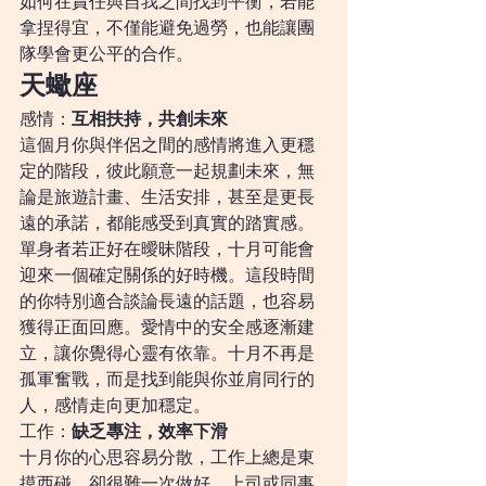
如何在責任與自我之間找到平衡，若能
拿捏得宜，不僅能避免過勞，也能讓團
隊學會更公平的合作。
天蠍座
感情：
互相扶持，共創未來
這個月你與伴侶之間的感情將進入更穩
定的階段，彼此願意一起規劃未來，無
論是旅遊計畫、生活安排，甚至是更長
遠的承諾，都能感受到真實的踏實感。
單身者若正好在曖昧階段，十月可能會
迎來一個確定關係的好時機。這段時間
的你特別適合談論長遠的話題，也容易
獲得正面回應。愛情中的安全感逐漸建
立，讓你覺得心靈有依靠。十月不再是
孤軍奮戰，而是找到能與你並肩同行的
人，感情走向更加穩定。
工作：
缺乏專注，效率下滑
十月你的心思容易分散，工作上總是東
摸西碰，卻很難一次做好。上司或同事