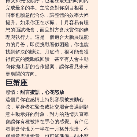
得安排先後順序，也能在最短的時間內
完成最多的事。主管會對你刮目相看，
同事也願意配合你，讓整體的效率大幅
提升。如果你正在求職，十月容易有理
想的面試機會，而且對方會欣賞你的條
理與執行力。這是一個適合大膽展現能
力的月份，即便挑戰看似困難，你也能
找到解決的辦法。月底時，很可能會獲
得實質的獎勵或回饋，甚至有人會主動
向你拋出新的合作提案，讓你看見未來
更廣闊的方向。
巨蟹座
感情：
甜言蜜語，心花怒放
這個月你在感情上特別容易被撩動心
弦，單身者在聚會或社交場合會遇到願
意主動示好的對象，對方的熱情與直率
會讓你有種被捧在手心的感覺。有伴侶
者則會發現另一半在十月格外浪漫，不
僅願意表達愛意，也可能準備一些小驚