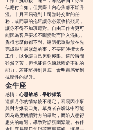
工作上挑戰接二連三，雖然表面上你看
似應付自如，但實際上內心焦慮不斷升
溫。十月容易碰到上司臨時交辦的任
務，或同事的拖延讓你必須收拾殘局，
讓你不得不加班應對。自由工作者更可
能因為客戶要求不斷變動而陷入混亂，
覺得怎麼做都不對。建議把重點放在先
完成眼前最緊急的事，不要同時攬太多
工作，以免讓自己累到極限。這段時間
雖然辛苦，但也能逼你練就臨危不亂的
能力，若能堅持到月底，會明顯感受到
抗壓性的提升。
金牛座
感情：
心思敏感，爭吵頻繁
這個月你的情緒較不穩定，容易因小事
與對方爆發口角。單身者在曖昧中可能
因為過度解讀對方的舉動，而陷入患得
患失的輪迴，導致對話氛圍緊繃。有伴
者則容易因日常瑣碎而翻舊帳，讓另一