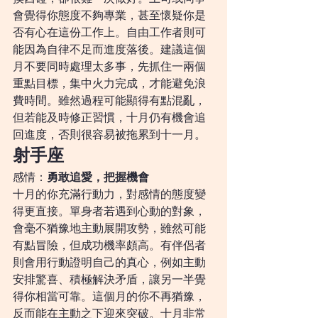
會覺得你態度不夠專業，甚至懷疑你是
否有心在這份工作上。自由工作者則可
能因為自律不足而進度落後。建議這個
月不要同時處理太多事，先抓住一兩個
重點目標，集中火力完成，才能避免浪
費時間。雖然過程可能顯得有點混亂，
但若能及時修正習慣，十月仍有機會追
回進度，否則很容易被拖累到十一月。
射手座
感情：
勇敢追愛，把握機會
十月的你充滿行動力，對感情的態度變
得更直接。單身者若遇到心動的對象，
會毫不猶豫地主動展開攻勢，雖然可能
有點冒險，但成功機率頗高。有伴侶者
則會用行動證明自己的真心，例如主動
安排驚喜、積極解決矛盾，讓另一半覺
得你相當可靠。這個月的你不再猶豫，
反而能在主動之下迎來突破。十月非常