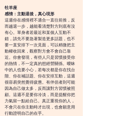
牡羊座
感情：主動退後，真心現形
這週你在感情裡不適合一直往前推，反
而越退一步，越能看清楚對方到底有沒
有心。單身者若最近和某個人互動不
錯，請先不要急著製造更多話題，也不
要一直安排下一次見面，可以稍微把主
動權收回來，觀察對方會不會自己靠
近。你會發現，有些人只是習慣接受你
的熱情，不一定真的想經營關係。曖昧
中的人也要小心，若每次都是你在找台
階、你在補話題、你在安排互動，這週
很容易突然覺得疲憊。有伴侶者則可能
因為自己做太多，反而讓對方習慣被照
顧。這週不是要你冷淡，而是提醒你把
力氣留一點給自己。真正重視你的人，
不會只在你主動時才出現，也會願意用
行動證明自己的在乎。