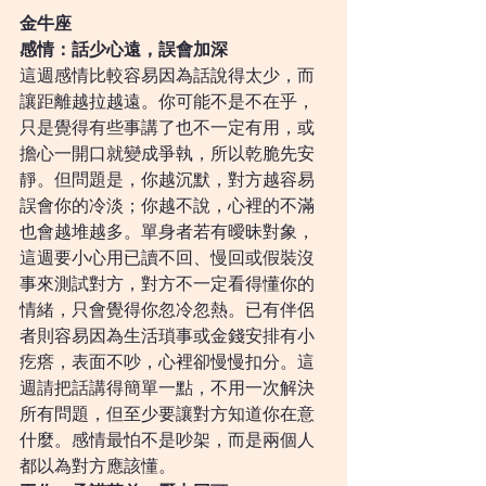
金牛座
感情：話少心遠，誤會加深
這週感情比較容易因為話說得太少，而
讓距離越拉越遠。你可能不是不在乎，
只是覺得有些事講了也不一定有用，或
擔心一開口就變成爭執，所以乾脆先安
靜。但問題是，你越沉默，對方越容易
誤會你的冷淡；你越不說，心裡的不滿
也會越堆越多。單身者若有曖昧對象，
這週要小心用已讀不回、慢回或假裝沒
事來測試對方，對方不一定看得懂你的
情緒，只會覺得你忽冷忽熱。已有伴侶
者則容易因為生活瑣事或金錢安排有小
疙瘩，表面不吵，心裡卻慢慢扣分。這
週請把話講得簡單一點，不用一次解決
所有問題，但至少要讓對方知道你在意
什麼。感情最怕不是吵架，而是兩個人
都以為對方應該懂。