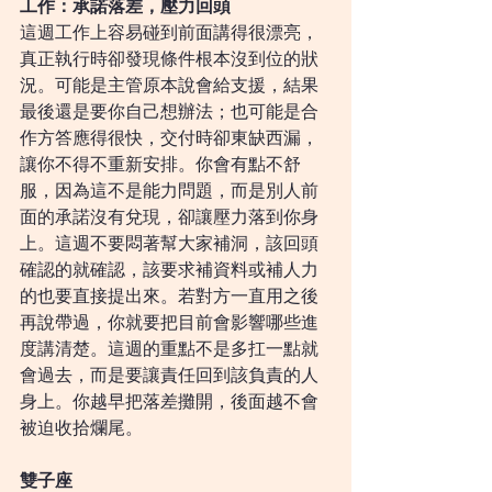
工作：承諾落差，壓力回頭
這週工作上容易碰到前面講得很漂亮，
真正執行時卻發現條件根本沒到位的狀
況。可能是主管原本說會給支援，結果
最後還是要你自己想辦法；也可能是合
作方答應得很快，交付時卻東缺西漏，
讓你不得不重新安排。你會有點不舒
服，因為這不是能力問題，而是別人前
面的承諾沒有兌現，卻讓壓力落到你身
上。這週不要悶著幫大家補洞，該回頭
確認的就確認，該要求補資料或補人力
的也要直接提出來。若對方一直用之後
再說帶過，你就要把目前會影響哪些進
度講清楚。這週的重點不是多扛一點就
會過去，而是要讓責任回到該負責的人
身上。你越早把落差攤開，後面越不會
被迫收拾爛尾。
雙子座