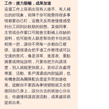
工作：接力順暢，成果加速
這週工作上容易出現有人接手、有人補
位的好現象，前陣子你可能覺得很多事
情都要自己盯，這幾天反而會慢慢感受
到分工回到比較順的狀態。某個同事、
主管或合作窗口可能會主動補上你缺的
資料，也可能有人願意幫你把卡住的流
程推一把，讓你不用每一步都自己硬
撐。這週很適合把手邊工作整理成可以
交接的形式，像是清單、進度表、重點
摘要或簡短說明，只要你把方向講清
楚，別人就能更快跟上。若你正在處理
專案、活動、客戶溝通或內部協調，也
有機會因為團隊配合度提升而加速收
尾。提醒你不要因為事情變順就又全部
接回自己身上，該分出去的就放心分出
去。你越懂得讓資源流動，成果越容易
提前出來。