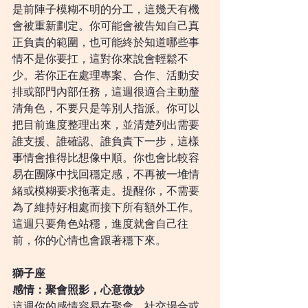
是前陣子模糊不明的分工，這幾天有機
會被重新劃定。你可能會被告知自己真
正負責的範圍，也可能終於知道哪些事
情不是你要扛，這對你來說會輕鬆不
少。若你正在處理專案、合作、活動安
排或部門內部任務，這週很適合主動釐
清角色，不要只是等別人指派。你可以
把目前進度整理出來，並清楚列出需要
誰支援、誰確認、誰負責下一步，這樣
事情會推得比想像中順。你也會比較容
易在團隊中找回穩定感，不再被一堆情
緒或模糊要求拖著走。提醒你，不需要
為了維持好相處而接下所有額外工作。
這週只要角色站穩，進度就會自己往
前，你的心情也會跟著穩下來。
獅子座
感情：聚會照影，心意微妙
這週你的感情容易在聚會、社交場合或