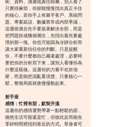
術、資料、溝通或責任歸屬，別人看了
只覺得麻煩，你卻能慢慢找出真正卡住
的核心。若你手上有棘手客戶、系統問
題、專案延誤、數據異常或內部爭議，
這週很適合先不要急著解決全部，而是
把問題拆成幾個層次，先找出最先要處
理的那一塊。你也可能因為冷靜分析而
讓大家重新信任你的判斷。只是提醒
你，不要什麼都自己藏著處理，必要時
要把你的分析寫下來，讓別人看懂你為
什麼這樣做。這週你的力量不在於強
硬，而是能把混亂看清楚。只要核心一
鬆，整個局面就會慢慢動起來。
射手座
感情：忙裡有甜，默契升溫
這週你的感情運勢帶著一點輕鬆的甜，
雖然生活可能還是忙，但彼此反而能在
零碎時間裡找到靠近的方式。單身者可