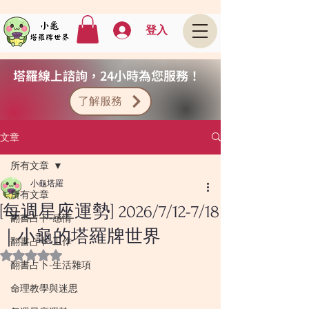
登入
塔羅線上諮詢，24小時為您服務！
了解服務
文章
所有文章
小龜塔羅
所有文章
[每週星座運勢] 2026/7/12-7/18
翻書占卜-感情
｜小龜的塔羅牌世界
翻書占卜-工作
評等為 NaN（最高為 5 顆星）。
翻書占卜-生活雜項
命理教學與迷思