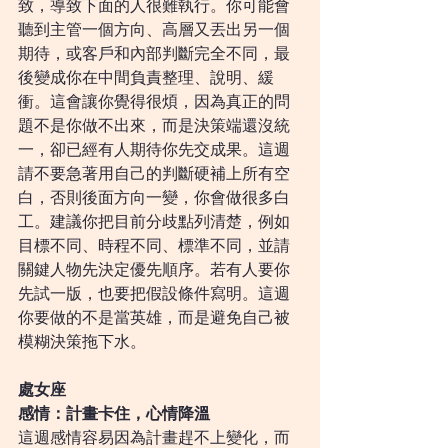
致，導致下面的人很難執行。你可能會
聽到主管一個方向、高層又丟出另一個
期待，或客戶和內部判斷完全不同，最
後變成你在中間負責整理、說明、緩
衝。這會讓你覺得很煩，因為真正的問
題不是你做不出來，而是決策端還沒統
一，卻已經有人期待你先交成果。這週
請不要急著用自己的判斷硬補上所有空
白，否則後面方向一變，你會做很多白
工。建議你把目前分歧點列清楚，例如
目標不同、時程不同、標準不同，並請
關鍵人物先決定優先順序。若有人要你
先試一版，也要把假設條件寫明。這週
你要做的不是當英雄，而是避免自己被
模糊決策拖下水。
處女座
感情：計畫卡住，心情降溫
這週感情容易因為計畫趕不上變化，而