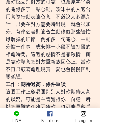
讓你感受到對方的可靠，也讓原本平淡
的關係多了一點心動。曖昧中的人適合
用實際行動表達心意，不必說太多漂亮
話，只要在對方需要時出現，就會很加
分。有伴侶者則適合主動修復那些被忙
碌磨掉的細節，例如多一句關心、主動
分擔一件事，或安排一小段不被打擾的
相處時間。這週的感情不是靠激情，而
是靠你願意把對方重新放回心上。當你
不再只顧著處理現實，愛也會慢慢回到
關係裡。
工作：期待過高，條件重談
這週工作上容易遇到別人對你期待太高
的狀況。可能是主管覺得你一向穩，所
以把更難的任務丟給你；也可能是客戶
或合作方認為你可以處理更多細節，卻
LINE
Facebook
Instagram
沒有給出相對應的時間、資源或報酬。
你不是不能承擔，但這週若一開始沒有
把條件講清楚，後面很容易變成責任加