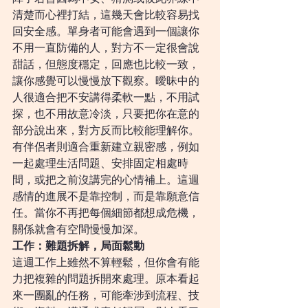
清楚而心裡打結，這幾天會比較容易找
回安全感。單身者可能會遇到一個讓你
不用一直防備的人，對方不一定很會說
甜話，但態度穩定，回應也比較一致，
讓你感覺可以慢慢放下觀察。曖昧中的
人很適合把不安講得柔軟一點，不用試
探，也不用故意冷淡，只要把你在意的
部分說出來，對方反而比較能理解你。
有伴侶者則適合重新建立親密感，例如
一起處理生活問題、安排固定相處時
間，或把之前沒講完的心情補上。這週
感情的進展不是靠控制，而是靠願意信
任。當你不再把每個細節都想成危機，
關係就會有空間慢慢加深。
工作：難題拆解，局面鬆動
這週工作上雖然不算輕鬆，但你會有能
力把複雜的問題拆開來處理。原本看起
來一團亂的任務，可能牽涉到流程、技