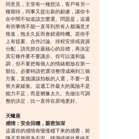
同意見，主管有一種想法，客戶有另一
種期待，同事又提出新的顧慮，讓你卡
在中間不知道該怎麼選。問題是，這週
有些事情不能一直等到所有人都滿意才
推進，拖太久反而會錯過時機。若你手
上有提案、合作討論、排程安排或資源
分配，請先抓住最核心的目標，再決定
其它條件要不要讓步。你可以溫和協
調，但不要把每個人的情緒都放在第一
順位。必要時請把選項整理成兩到三個
方案，直接讓該拍板的人選，不要一直
替大家緩衝。這週工作最大的風險不是
能力不足，而是猶豫太久。先做出可調
整的決定，比一直停在原地更好。
天蠍座
感情：安全回穩，親密加深
這週你的感情有慢慢穩下來的感覺，前
陣子若曾因為不安、猜測或彼此界線不