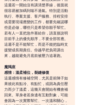
這週若一開始沒有講清楚界線，後面就
很容易被加碼到喘不過氣。特別是活動
執行、專案支援、客戶服務、排程安排
或需要現場應變的工作，都要先確認哪
些是必做，哪些只是希望你順手幫忙。
若有人一直把急件塞給你，請直接說明
目前手上的優先順序，不要全部答應。
這週不是不能幫忙，而是不能把臨時支
援變成長期責任。你越早把負荷講出
來，越能避免月底前被壓力追著跑。
魔羯座
感情：溫柔補位，裂縫修復
這週感情有修補空間，尤其是前陣子如
果彼此有點冷、有點忙，或因為責任壓
力而少了溫柔，這幾天會開始有機會補
回來。單身者若身邊有互動對象，可能
會因為一次實際幫忙、一次溫和關心，