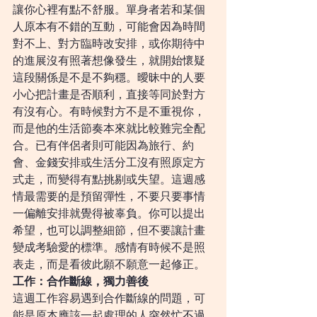
讓你心裡有點不舒服。單身者若和某個
人原本有不錯的互動，可能會因為時間
對不上、對方臨時改安排，或你期待中
的進展沒有照著想像發生，就開始懷疑
這段關係是不是不夠穩。曖昧中的人要
小心把計畫是否順利，直接等同於對方
有沒有心。有時候對方不是不重視你，
而是他的生活節奏本來就比較難完全配
合。已有伴侶者則可能因為旅行、約
會、金錢安排或生活分工沒有照原定方
式走，而變得有點挑剔或失望。這週感
情最需要的是預留彈性，不要只要事情
一偏離安排就覺得被辜負。你可以提出
希望，也可以調整細節，但不要讓計畫
變成考驗愛的標準。感情有時候不是照
表走，而是看彼此願不願意一起修正。
工作：合作斷線，獨力善後
這週工作容易遇到合作斷線的問題，可
能是原本應該一起處理的人突然忙不過