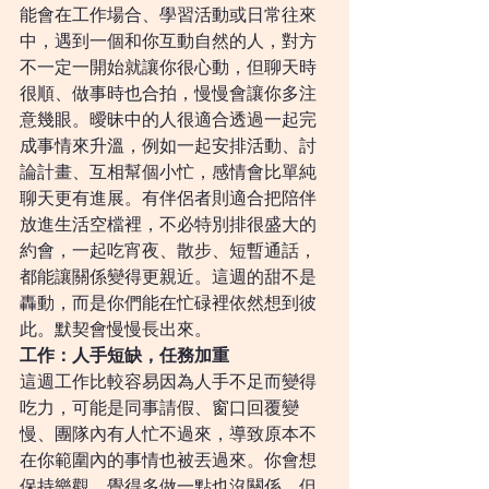
能會在工作場合、學習活動或日常往來
中，遇到一個和你互動自然的人，對方
不一定一開始就讓你很心動，但聊天時
很順、做事時也合拍，慢慢會讓你多注
意幾眼。曖昧中的人很適合透過一起完
成事情來升溫，例如一起安排活動、討
論計畫、互相幫個小忙，感情會比單純
聊天更有進展。有伴侶者則適合把陪伴
放進生活空檔裡，不必特別排很盛大的
約會，一起吃宵夜、散步、短暫通話，
都能讓關係變得更親近。這週的甜不是
轟動，而是你們能在忙碌裡依然想到彼
此。默契會慢慢長出來。
工作：人手短缺，任務加重
這週工作比較容易因為人手不足而變得
吃力，可能是同事請假、窗口回覆變
慢、團隊內有人忙不過來，導致原本不
在你範圍內的事情也被丟過來。你會想
保持樂觀，覺得多做一點也沒關係，但