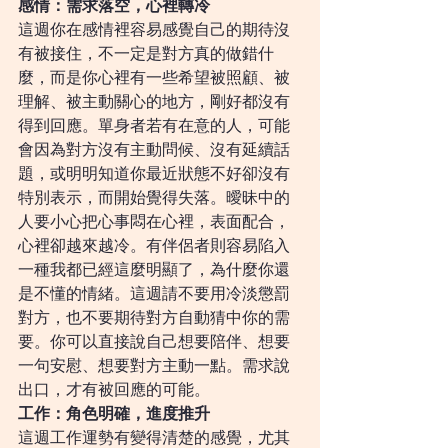
感情：需求落空，心裡轉冷
這週你在感情裡容易感覺自己的期待沒
有被接住，不一定是對方真的做錯什
麼，而是你心裡有一些希望被照顧、被
理解、被主動關心的地方，剛好都沒有
得到回應。單身者若有在意的人，可能
會因為對方沒有主動問候、沒有延續話
題，或明明知道你最近狀態不好卻沒有
特別表示，而開始覺得失落。曖昧中的
人要小心把心事悶在心裡，表面配合，
心裡卻越來越冷。有伴侶者則容易陷入
一種我都已經這麼明顯了，為什麼你還
是不懂的情緒。這週請不要用冷淡懲罰
對方，也不要期待對方自動猜中你的需
要。你可以直接說自己想要陪伴、想要
一句安慰、想要對方主動一點。需求說
出口，才有被回應的可能。
工作：角色明確，進度推升
這週工作運勢有變得清楚的感覺，尤其