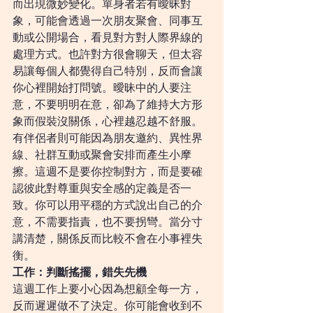
而出現微妙變化。單身者若有曖昧對
象，可能會透過一次朋友聚會、同事互
動或公開場合，看見對方對人際界線的
處理方式。也許對方很會聊天，但太容
易讓每個人都覺得自己特別，反而會讓
你心裡開始打問號。曖昧中的人要注
意，不要明明在意，卻為了維持大方形
象而假裝沒關係，心裡越忍越不舒服。
有伴侶者則可能因為朋友邀約、異性界
線、社群互動或聚會安排而產生小摩
擦。這週不是要你控制對方，而是要確
認彼此對尊重與安全感的定義是否一
致。你可以用平穩的方式說出自己的介
意，不需要指責，也不要拐彎。當分寸
講清楚，關係反而比較不會在小事裡失
衡。
工作：判斷搖擺，錯失先機
這週工作上要小心因為想顧全每一方，
反而遲遲做不了決定。你可能會收到不