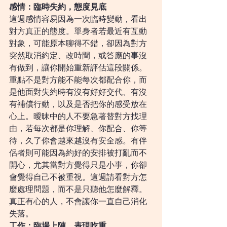
感情：臨時失約，態度見底
這週感情容易因為一次臨時變動，看出
對方真正的態度。單身者若最近有互動
對象，可能原本聊得不錯，卻因為對方
突然取消約定、改時間，或答應的事沒
有做到，讓你開始重新評估這段關係。
重點不是對方能不能每次都配合你，而
是他面對失約時有沒有好好交代、有沒
有補償行動，以及是否把你的感受放在
心上。曖昧中的人不要急著替對方找理
由，若每次都是你理解、你配合、你等
待，久了你會越來越沒有安全感。有伴
侶者則可能因為約好的安排被打亂而不
開心，尤其當對方覺得只是小事，你卻
會覺得自己不被重視。這週請看對方怎
麼處理問題，而不是只聽他怎麼解釋。
真正有心的人，不會讓你一直自己消化
失落。
工作：臨場上陣，表現吃重