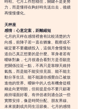
時程。七月工作想穩住，關鍵不是更努
力，而是懂得在夠好時先送出去，後續
再慢慢優化。
天秤座
感情：心意定案，距離縮短
七月的天秤在感情裡會有比較清楚的方
向感，前陣子若一直在猶豫、觀察或不
確定要不要繼續投入，這個月會慢慢知
道自己真正想要的是什麼。單身者若有
曖昧對象，七月很適合看對方是否願意
把關係拉近一點，不再只是靠聊天維持
氣氛，而是能不能安排見面、能不能主
動分享生活、能不能讓你感覺自己被放
進他的世界。曖昧中的人也有機會從模
糊走向更明朗，但前提是你不要只顧著
維持場面好看。有伴侶者則適合談一些
實際安排，像是時間分配、朋友界線、
未來規劃或共同生活節奏。七月的感情