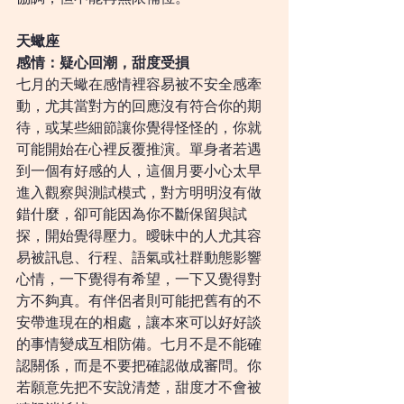
天蠍座
感情：疑心回潮，甜度受損
七月的天蠍在感情裡容易被不安全感牽
動，尤其當對方的回應沒有符合你的期
待，或某些細節讓你覺得怪怪的，你就
可能開始在心裡反覆推演。單身者若遇
到一個有好感的人，這個月要小心太早
進入觀察與測試模式，對方明明沒有做
錯什麼，卻可能因為你不斷保留與試
探，開始覺得壓力。曖昧中的人尤其容
易被訊息、行程、語氣或社群動態影響
心情，一下覺得有希望，一下又覺得對
方不夠真。有伴侶者則可能把舊有的不
安帶進現在的相處，讓本來可以好好談
的事情變成互相防備。七月不是不能確
認關係，而是不要把確認做成審問。你
若願意先把不安說清楚，甜度才不會被