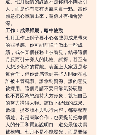
遠。七月感情的課題不是你夠不夠吸引
人，而是你有沒有勇氣真實一點。當你
願意把心事講出來，關係才有機會變
深。
工作：成果歸屬，暗中較勁
七月工作上獅子要小心名聲與成果帶來
的競爭感。你可能前陣子做出一些成
績，或在某個任務上被看見，結果這個
月反而引來旁人的比較、試探，甚至有
人想淡化你的貢獻。表面上大家還是客
氣合作，但你會感覺到某些人開始在意
誰被主管稱讚、誰拿到資源、誰的意見
被採用。這個月請不要只靠氣勢硬壓，
也不要因為想維持大方形象，就把自己
的努力講得太輕。該留下紀錄的成果、
數據、提案版本與執行內容，都要整理
清楚。若是團隊合作，也要提前把每個
人的分工和貢獻說明白，避免最後功勞
被模糊。七月不是不能發光，而是要懂