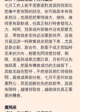
七月工作上射手需要面對資源與預算比
想像中更有限的狀況。你可能原本有很
多想法，也很想把事情做大、做快、做
得更有新鮮感，但真正執行時會發現人
力、時間、預算或外部條件沒有那麼充
足，導致很多安排必須重新排序。這個
月最忌諱一時興奮就全部接下來，尤其
是新企劃、新合作、新案子或主管臨時
丟來的方向，都要先問清楚目標、期
限、支援與成果怎麼計算。月初可以先
做篩選，把最有機會成功的主線留下，
其餘支線先暫停，不然很容易忙得很熱
鬧，最後成果卻分散。七月不是叫你放
棄野心，而是提醒你先把箭射準。資源
有限時，越懂得取捨，越能保住真正重
要的機會。
魔羯座