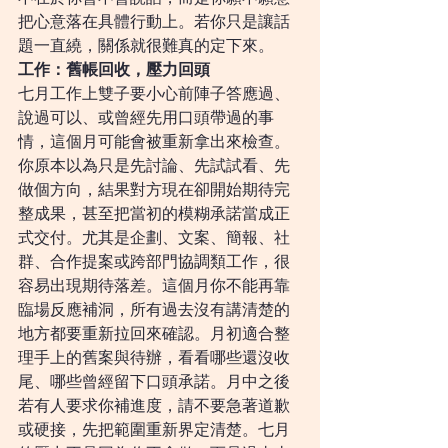
把心意落在具體行動上。若你只是讓話
題一直繞，關係就很難真的定下來。
工作：舊帳回收，壓力回頭
七月工作上雙子要小心前陣子答應過、
說過可以、或曾經先用口頭帶過的事
情，這個月可能會被重新拿出來檢查。
你原本以為只是先討論、先試試看、先
做個方向，結果對方現在卻開始期待完
整成果，甚至把當初的模糊承諾當成正
式交付。尤其是企劃、文案、簡報、社
群、合作提案或跨部門協調類工作，很
容易出現期待落差。這個月你不能再靠
臨場反應補洞，所有過去沒有講清楚的
地方都要重新拉回來確認。月初適合整
理手上的舊案與待辦，看看哪些還沒收
尾、哪些曾經留下口頭承諾。月中之後
若有人要求你補進度，請不要急著道歉
或硬接，先把範圍重新界定清楚。七月