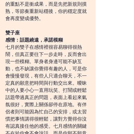
的重點不是衝成果，而是先把新規則摸
熟，等節奏重新站穩後，你的穩定度就
會再度變成優勢。
雙子座
感情：話題繞遠，承諾模糊
七月的雙子在感情裡很容易聊得很熱
鬧，但真正要往下一步走時，反而會出
現一些模糊。單身者身邊可能不缺互
動，也不缺讓你覺得有趣的人，可是你
會慢慢發現，有些人只適合聊天，不一
定真的願意把時間與行動交出來。曖昧
中的人要小心一直用玩笑、打鬧或輕鬆
話題帶過真正的問題，表面上看起來氣
氛很好，實際上關係卻停在原地。有伴
侶者則可能因為忙自己的安排，或太習
慣把事情講得很輕鬆，讓對方覺得你沒
有認真接住他的感受。七月感情的關鍵
不在於你會不會說話，而是你願不願意