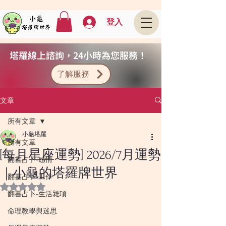
登入
塔羅線上諮詢，24小時為您服務！
了解服務
文章
所有文章
小龜塔羅
所有文章
[每月星座運勢] 2026/7月運勢
翻書占卜-感情
｜小龜的塔羅牌世界
翻書占卜-工作
評等為 NaN（最高為 5 顆星）。
翻書占卜-生活雜項
命理教學與迷思