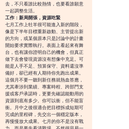
去，不只看誰比較熱情，也要看誰願意
一起調整生活。
工作：新局開張，資源吃緊
七月工作上牡羊很可能進入新的階段，
像是下半年目標重新啟動、主管提出新
的方向，或某個原本只是討論中的計畫
開始要求實際執行。表面上看起來有舞
台，也有讓你證明自己的機會，但真正
做下去會發現資源沒有想像中充足。可
能是人手不足、預算保守、資料還沒準
備好，卻已經有人期待你先跑出成果。
這個月不要一聽到新任務就熱血答應，
尤其牽涉到業績、專案時程、跨部門支
援或客戶承諾時，更要先確認能動用的
資源到底有多少。你可以衝，但不能盲
衝。月中之後很適合把目標拆成短期可
完成的里程碑，先交出一個穩定版本，
再慢慢放大成果。七月的你不是沒有戰
力，而是要先看清戰場，不然很容易一