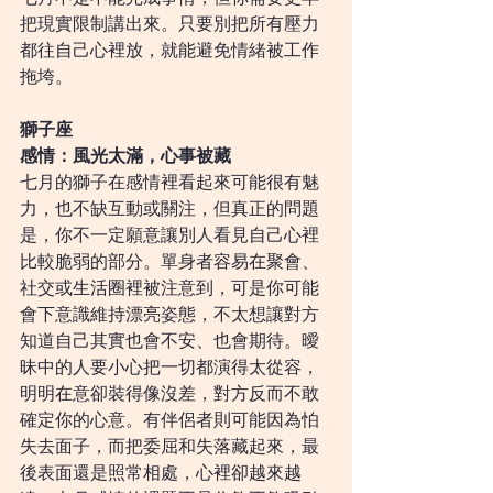
把現實限制講出來。只要別把所有壓力
都往自己心裡放，就能避免情緒被工作
拖垮。
獅子座
感情：風光太滿，心事被藏
七月的獅子在感情裡看起來可能很有魅
力，也不缺互動或關注，但真正的問題
是，你不一定願意讓別人看見自己心裡
比較脆弱的部分。單身者容易在聚會、
社交或生活圈裡被注意到，可是你可能
會下意識維持漂亮姿態，不太想讓對方
知道自己其實也會不安、也會期待。曖
昧中的人要小心把一切都演得太從容，
明明在意卻裝得像沒差，對方反而不敢
確定你的心意。有伴侶者則可能因為怕
失去面子，而把委屈和失落藏起來，最
後表面還是照常相處，心裡卻越來越