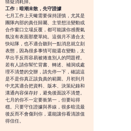
猜疑消耗掉。
工作：暗潮未散，先守證據
七月工作上天蠍需要保持謹慎，尤其是
團隊內部的責任歸屬、主管想法變動或
合作窗口立場反覆，都可能讓你感覺氣
氛沒有表面那麼單純。這個月不適合太
快站隊，也不適合聽到一點消息就立刻
表態，因為很多事情可能還在變動，太
早出手反而容易被捲進別人的問題裡。
若有人請你幫忙背書、轉述、補洞或處
理不清楚的交辦，請先停一下，確認這
是不是你真正該負責的範圍。月初到月
中尤其適合把資料、版本、決策紀錄和
溝通內容保存好，避免後面說不清楚。
七月的你不一定要衝第一，但要站得
穩。只要守住證據與界線，很多暗流最
後反而不會傷到你，還能讓你看清誰值
得信任。