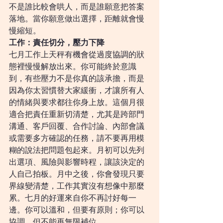
不是誰比較會哄人，而是誰願意把答案
落地。當你願意做出選擇，距離就會慢
慢縮短。
工作：責任切分，壓力下降
七月工作上天秤有機會從過度協調的狀
態裡慢慢解放出來。你可能終於意識
到，有些壓力不是你真的該承擔，而是
因為你太習慣替大家緩衝，才讓所有人
的情緒與要求都往你身上放。這個月很
適合把責任重新切清楚，尤其是跨部門
溝通、客戶回覆、合作討論、內部會議
或需要多方確認的任務，請不要再用模
糊的說法把問題包起來。月初可以先列
出選項、風險與影響時程，讓該決定的
人自己拍板。月中之後，你會發現只要
界線變清楚，工作其實沒有想像中那麼
累。七月的好運來自你不再討好每一
邊。你可以溫和，但要有原則；你可以
協調，但不能再無限補位。