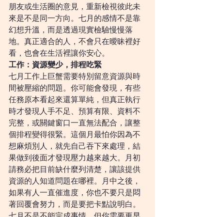
朋友或生活圈的意見，重新檢視彼此未
來是不是同一方向。七月的感情不是靠
幻想升溫，而是透過現實檢驗慢慢落
地。真正適合的人，不會只在曖昧裡好
看，也會在生活裡讓你安心。
工作：資源變少，排程吃緊
七月工作上巨蟹需要特別留意資源與時
間被壓縮的問題。你可能會發現，有些
任務原本看起來還算單純，但真正執行
時才發現人手不足、預算有限、資料不
完整，或關鍵窗口一直無法配合，讓整
個排程變得很緊。這個月最怕你因為不
想麻煩別人，就先自己吞下來處理，結
果做到後面才發現壓力越來越大。月初
請務必把目前缺什麼列清楚，讓該提供
資源的人知道問題在哪裡。月中之後，
如果有人一直催進度，你也不要只是悶
著回覆會努力，而是要把卡點說明白。
七月不是不能完成事情，但你需要更早