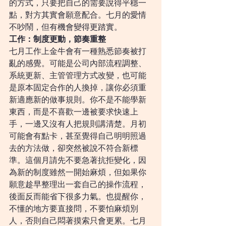
的方式，只要把自己的需要說得平穩一
點，對方其實會願意配合。七月的愛情
不吵鬧，但有機會變得更踏實。
工作：制度更動，節奏重整
七月工作上金牛會有一種熟悉節奏被打
亂的感覺。可能是公司內部流程調整、
系統更新、主管管理方式改變，也可能
是原本固定合作的人換掉，讓你必須重
新適應新的做事規則。你不是不能學新
東西，而是不喜歡一邊被要求快速上
手，一邊又沒有人把規則講清楚。月初
可能會有點卡，甚至覺得自己明明照過
去的方法做，卻突然被說不符合新標
準。這個月請先不要急著抗拒變化，因
為新的制度雖然一開始麻煩，但如果你
願意趁早整理出一套自己的操作流程，
後面反而能省下很多力氣。也提醒你，
不懂的地方要直接問，不要怕麻煩別
人，否則自己悶著摸索只會更累。七月