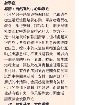
射手座
感情：自然邀約，心動靠近
七月的射手感情運勢偏輕鬆，也很適合
從生活裡慢慢培養心動。單身者容易在
聚會、旅行安排、課程活動、朋友局或
社群互動中遇到聊得來的人，對方不一
定一開始就給你強烈衝擊，但相處起來
很自然，會讓你覺得不用刻意表現也能
做自己。曖昧中的人這個月很適合把互
動拉出訊息框，不要只是聊天，可以約
一個簡單的行程、看展、吃飯、散步或
短程出遊，讓彼此在真實相處裡看見更
多可能。有伴侶者則適合把關係從沉重
話題中拉回生活感，安排一點新鮮但不
麻煩的小活動，會讓感情重新有笑聲。
七月的愛情不是越用力越好，而是越自
然越有吸引力。你只要願意打開生活，
甜度就會慢慢靠近。
工作：預算受限，方向重排