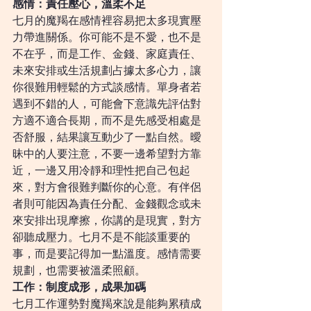
感情：責任壓心，溫柔不足
七月的魔羯在感情裡容易把太多現實壓
力帶進關係。你可能不是不愛，也不是
不在乎，而是工作、金錢、家庭責任、
未來安排或生活規劃占據太多心力，讓
你很難用輕鬆的方式談感情。單身者若
遇到不錯的人，可能會下意識先評估對
方適不適合長期，而不是先感受相處是
否舒服，結果讓互動少了一點自然。曖
昧中的人要注意，不要一邊希望對方靠
近，一邊又用冷靜和理性把自己包起
來，對方會很難判斷你的心意。有伴侶
者則可能因為責任分配、金錢觀念或未
來安排出現摩擦，你講的是現實，對方
卻聽成壓力。七月不是不能談重要的
事，而是要記得加一點溫度。感情需要
規劃，也需要被溫柔照顧。
工作：制度成形，成果加碼
七月工作運勢對魔羯來說是能夠累積成