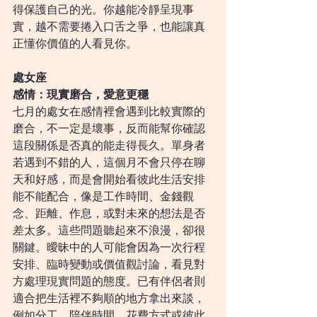
得保護自己的光。你越能冷靜呈現事
實，越不需要捲入口舌之爭，也能讓真
正懂你價值的人看見你。
處女座
感情：現實磨合，愛意更穩
七月的處女在感情裡會遇到比較實際的
磨合，不一定是壞事，反而能幫你確認
這段關係是否真的能走得長久。單身者
若遇到不錯的人，這個月不會只停在聊
天和好感，而是會開始看彼此生活安排
能不能配合，像是工作時間、金錢觀
念、距離、作息，或對未來的想法是否
差太多。這些問題聽起來不浪漫，卻很
關鍵。曖昧中的人可能會因為一次行程
安排、臨時變動或價值觀討論，看見對
方處理現實問題的態度。已有伴侶者則
適合把生活裡不夠順的地方拿出來談，
例如分工、陪伴時間、花費方式或彼此