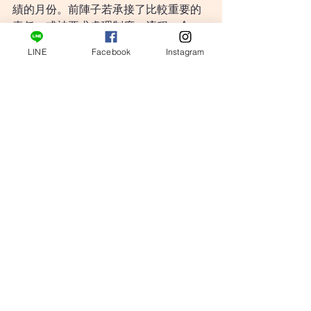
績的月份。前陣子若承接了比較重要的
責任，或被要求處理制度、流程、合
約、預算、排程與人員分工等務實問
LINE
Facebook
Instagram
題，這個月會慢慢看見成果。你不一定
會一開始就覺得輕鬆，但會感覺事情開
始進入比較可控的節奏，只要照著步驟
推進，就能把複雜任務拆成可完成的進
度。月初很適合建立規則，像是回報方
式、確認節點、分工清單與風險提醒，
讓大家知道你不是只靠責任感硬撐，而
是真的有方法。月中之後，你的穩定度
容易被看見，也可能換來更多信任、資
源或新的角色。七月的成功關鍵不是拚
命加班，而是把制度做穩。只要你守住
節奏，成果會越來越有份量。
水瓶座
感情：意外同頻，曖昧發芽
七月的水瓶感情運勢帶著一點意外感，