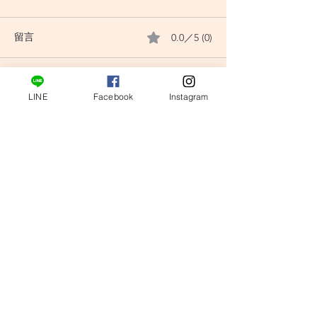
0.0／5 (0)
留言
評論和評等......
〔小龜塔羅〕翻書占卜：
〔小龜塔羅〕翻
LINE
Facebook
Instagram
我跟他有機會交往嗎？
我適合現在告白
tarotturtle@gmail.com