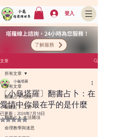
登入
塔羅線上諮詢，24小時為您服務！
了解服務
文章
所有文章
小龜塔羅
所有文章
〔小龜塔羅〕翻書占卜：在
翻書占卜-感情
愛情中你最在乎的是什麼
翻書占卜-工作
已更新：
2024年7月18日
翻書占卜-生活雜項
評等為 NaN（最高為 5 顆星）。
命理教學與迷思