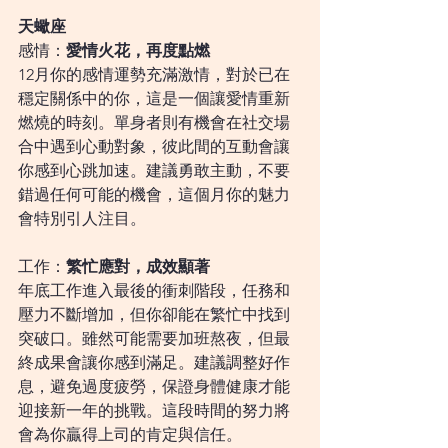
天蠍座
感情：
愛情火花，再度點燃
12月你的感情運勢充滿激情，對於已在
穩定關係中的你，這是一個讓愛情重新
燃燒的時刻。單身者則有機會在社交場
合中遇到心動對象，彼此間的互動會讓
你感到心跳加速。建議勇敢主動，不要
錯過任何可能的機會，這個月你的魅力
會特別引人注目。
工作：
繁忙應對，成效顯著
年底工作進入最後的衝刺階段，任務和
壓力不斷增加，但你卻能在繁忙中找到
突破口。雖然可能需要加班熬夜，但最
終成果會讓你感到滿足。建議調整好作
息，避免過度疲勞，保證身體健康才能
迎接新一年的挑戰。這段時間的努力將
會為你贏得上司的肯定與信任。