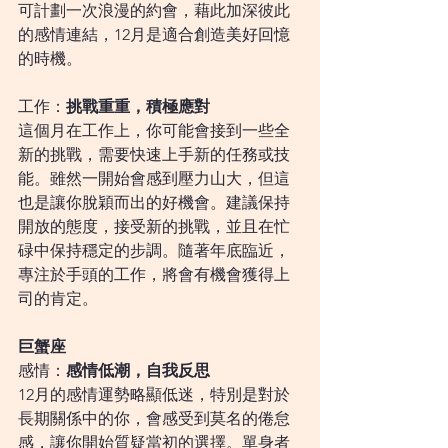
可計劃一次浪漫的約會，藉此加深彼此
的感情連結，12月是適合創造美好回憶
的時機。
工作：
挑戰重重，積極應對
這個月在工作上，你可能會接到一些全
新的挑戰，需要快速上手新的任務或技
能。雖然一開始會感到壓力山大，但這
也是讓你脫穎而出的好機會。建議保持
開放的態度，接受新的挑戰，並且在忙
碌中保持穩定的步調。隨著年底臨近，
專注於手頭的工作，將會有機會獲得上
司的肯定。
巨蟹座
感情：
感情低潮，自我反思
12月的感情運勢略顯低迷，特別是對於
長期關係中的你，會感受到莫名的倦怠
感，讓你開始質疑當初的選擇。單身者