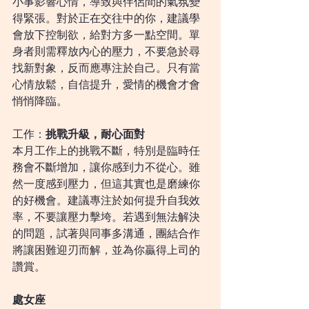
小事影響心情，導致與伴侶間的氣氛變
得緊張。對於正在交往中的你，建議學
會放下控制欲，給對方多一點空間。單
身者則需釋放內心的壓力，不要急於尋
找新對象，反而應專注於自己。只有當
心情放鬆，自信提升，愛情的機會才會
悄悄降臨。
工作：
挑戰升級，耐心面對
本月工作上的挑戰不斷，特別是臨時任
務會不斷增加，讓你感到力不從心。雖
然一度感到壓力，但這其實也是磨練你
的好機會。建議專注於如何提升自我效
率，不要讓壓力擊垮。若遇到無法解決
的問題，試著與同事多溝通，團結合作
將讓困難迎刃而解，並為你贏得上司的
讚賞。
處女座