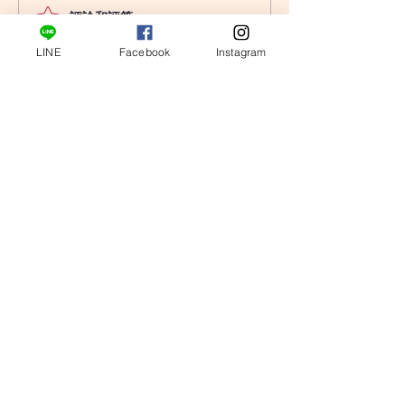
評論和評等......
〔小龜塔羅〕翻書占卜：
〔小龜塔羅〕翻
你對戀愛期望是否過高
戀愛中，你真的
LINE
Facebook
Instagram
緒嗎?
tarotturtle@gmail.com
馬上諮詢
​心測與教學文