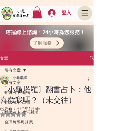
登入
塔羅線上諮詢，24小時為您服務！
了解服務
文章
所有文章
小龜塔羅
所有文章
〔小龜塔羅〕翻書占卜：他
翻書占卜-感情
喜歡我嗎？（未交往）
翻書占卜-工作
已更新：
2024年1月6日
翻書占卜-生活雜項
評等為 NaN（最高為 5 顆星）。
命理教學與迷思