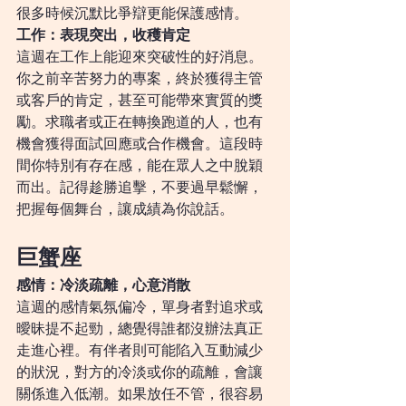
很多時候沉默比爭辯更能保護感情。
工作：表現突出，收穫肯定
這週在工作上能迎來突破性的好消息。
你之前辛苦努力的專案，終於獲得主管
或客戶的肯定，甚至可能帶來實質的獎
勵。求職者或正在轉換跑道的人，也有
機會獲得面試回應或合作機會。這段時
間你特別有存在感，能在眾人之中脫穎
而出。記得趁勝追擊，不要過早鬆懈，
把握每個舞台，讓成績為你說話。
巨蟹座
感情：冷淡疏離，心意消散
這週的感情氣氛偏冷，單身者對追求或
曖昧提不起勁，總覺得誰都沒辦法真正
走進心裡。有伴者則可能陷入互動減少
的狀況，對方的冷淡或你的疏離，會讓
關係進入低潮。如果放任不管，很容易