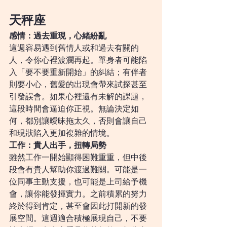
天秤座
感情：過去重現，心緒紛亂
這週容易遇到舊情人或和過去有關的
人，令你心裡波瀾再起。單身者可能陷
入「要不要重新開始」的糾結；有伴者
則要小心，舊愛的出現會帶來試探甚至
引發誤會。如果心裡還有未解的課題，
這段時間會逼迫你正視。無論決定如
何，都別讓曖昧拖太久，否則會讓自己
和現狀陷入更加複雜的情境。
工作：貴人出手，扭轉局勢
雖然工作一開始顯得困難重重，但中後
段會有貴人幫助你渡過難關。可能是一
位同事主動支援，也可能是上司給予機
會，讓你能發揮實力。之前積累的努力
終於得到肯定，甚至會因此打開新的發
展空間。這週適合積極展現自己，不要