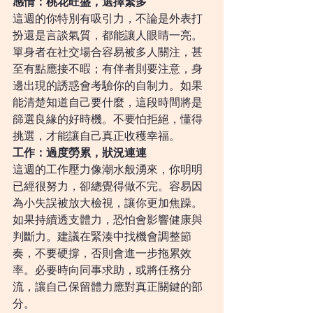
感情：桃花旺盛，選擇繁多
這週的你特別有吸引力，不論是外表打
扮還是言談氣質，都能讓人眼睛一亮。
單身者在社交場合容易被多人關注，甚
至有點應接不暇；有伴者則要注意，身
邊出現的誘惑會考驗你的自制力。如果
能清楚知道自己要什麼，這段時間將是
篩選良緣的好時機。不要怕拒絕，懂得
挑選，才能讓自己真正收穫幸福。
工作：過度勞累，狀況連連
這週的工作壓力像潮水般湧來，你明明
已經很努力，卻總覺得做不完。容易因
為小失誤被放大檢視，讓你更加焦躁。
如果持續透支體力，恐怕會影響健康與
判斷力。建議在緊湊中找機會調整節
奏，不要硬撐，否則會進一步拖累效
率。必要時向同事求助，或將任務分
流，讓自己保留體力應對真正關鍵的部
分。