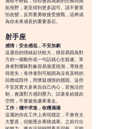
過程不輕鬆，但你會因為新的任務而開
拓視野，甚至得到更多認可。請不要害
怕改變，反而要勇敢接受挑戰，這將成
為你未來成長的重要基石。
射手座
感情：安全感低，不安加劇
這週你的情緒起伏較大，很容易因為對
方的一個動作或一句話就心生疑慮。單
身者對曖昧對象容易過度猜測，導致患
得患失；有伴者則可能因為沒有及時的
回應或陪伴，而懷疑感情的穩固。這些
不安其實大多來自自己內心，若無法控
制，會讓對方感到壓力。試著多給彼此
空間，不要被焦慮牽著走。
工作：穩中求進，收穫滿滿
這週的你在工作上表現穩定，不會有太
大驚喜，但能逐步累積成果。之前付出
的努力，將在這段時間看見回報，可能