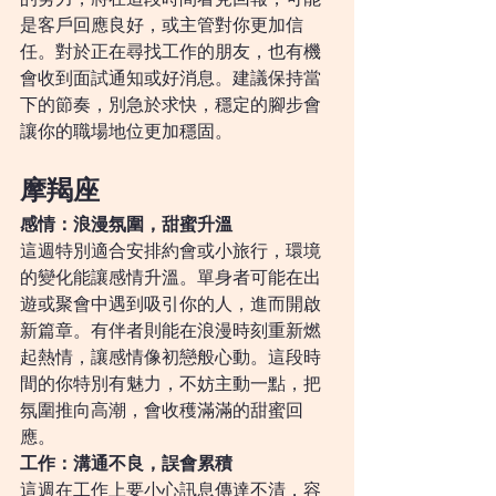
是客戶回應良好，或主管對你更加信
任。對於正在尋找工作的朋友，也有機
會收到面試通知或好消息。建議保持當
下的節奏，別急於求快，穩定的腳步會
讓你的職場地位更加穩固。
摩羯座
感情：浪漫氛圍，甜蜜升溫
這週特別適合安排約會或小旅行，環境
的變化能讓感情升溫。單身者可能在出
遊或聚會中遇到吸引你的人，進而開啟
新篇章。有伴者則能在浪漫時刻重新燃
起熱情，讓感情像初戀般心動。這段時
間的你特別有魅力，不妨主動一點，把
氛圍推向高潮，會收穫滿滿的甜蜜回
應。
工作：溝通不良，誤會累積
這週在工作上要小心訊息傳達不清，容