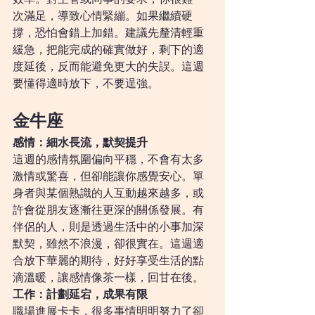
次滿足，導致心情緊繃。如果繼續硬
撐，恐怕會錯上加錯。建議先釐清輕重
緩急，把能完成的確實做好，剩下的適
度延後，反而能避免更大的失誤。這週
要懂得適時放下，不要逞強。
金牛座
感情：細水長流，默契提升
這週的感情氛圍偏向平穩，不會有太多
激情或驚喜，但卻能讓你感覺安心。單
身者與某個熟識的人互動越來越多，或
許會從朋友逐漸往更深的關係發展。有
伴侶的人，則是透過生活中的小事加深
默契，雖然不浪漫，卻很實在。這週適
合放下華麗的期待，好好享受生活的點
滴溫暖，讓感情像茶一樣，回甘在後。
工作：計劃延宕，成果有限
職場進展卡卡，很多事情明明努力了卻