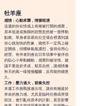
牡羊座
感情：心動來襲，情愫暗湧
這週的你在情感上有種被打開的感覺，
原本低迷或無聊的狀態忽然被一股悸動
點燃。單身者容易在社交場合裡遇到讓
你心跳加快的對象，雖然不一定馬上確
定關係，但曖昧氣氛濃烈，值得你用心
經營。有伴者則會在日常瑣事中被伴侶
的貼心小舉動觸動，感覺到被珍惜。建
議不要急於求成，順其自然，讓感情像
秋天的風一樣慢慢醞釀，反而能持續更
久。
工作：壓力過大，節奏失控
本週工作挑戰接連出現，讓你有種疲於
奔命的無力感。尤其是臨時任務或突發
狀況，會打亂你原本的計劃，甚至影響
效率。對主管或同事的要求，你很難一