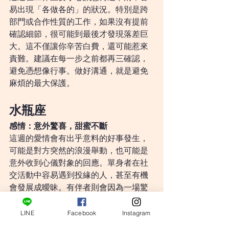
易出現「各做各的」的狀況。特別是跨
部門或合作性質的工作，如果沒有提前
確認細節，很可能到最後才發現落差巨
大。這不僅讓你辛苦白費，還可能惹來
責難。建議在每一步之前都再三確認，
避免憑想像行事。做好溝通，就是避免
麻煩的最大保護。
水瓶座
感情：意外驚喜，甜蜜不斷
這週的愛情會有出乎意料的好事發生，
可能是對方突然的浪漫舉動，也可能是
意外收到心儀對象的回應。單身者在社
交活動中容易遇到投緣的人，甚至有機
會發展成曖昧。有伴者則會因為一場驚
喜而重新燃起激情。這段時間很適合勇
敢表白或安排特別的約會，愛情將因此
LINE
Facebook
Instagram
更加閃耀。