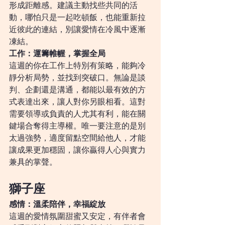
形成距離感。建議主動找些共同的活
動，哪怕只是一起吃頓飯，也能重新拉
近彼此的連結，別讓愛情在冷風中逐漸
凍結。
工作：運籌帷幄，掌握全局
這週的你在工作上特別有策略，能夠冷
靜分析局勢，並找到突破口。無論是談
判、企劃還是溝通，都能以最有效的方
式表達出來，讓人對你另眼相看。這對
需要領導或負責的人尤其有利，能在關
鍵場合奪得主導權。唯一要注意的是別
太過強勢，適度留點空間給他人，才能
讓成果更加穩固，讓你贏得人心與實力
兼具的掌聲。
獅子座
感情：溫柔陪伴，幸福綻放
這週的愛情氛圍甜蜜又安定，有伴者會