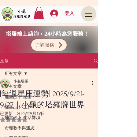
登入
塔羅線上諮詢，24小時為您服務！
了解服務
文章
所有文章
小龜塔羅
所有文章
[每週星座運勢] 2025/9/21-
翻書占卜-感情
9/27｜小龜的塔羅牌世界
翻書占卜-工作
已更新：
2025年9月19日
翻書占卜-生活雜項
評等為 NaN（最高為 5 顆星）。
命理教學與迷思