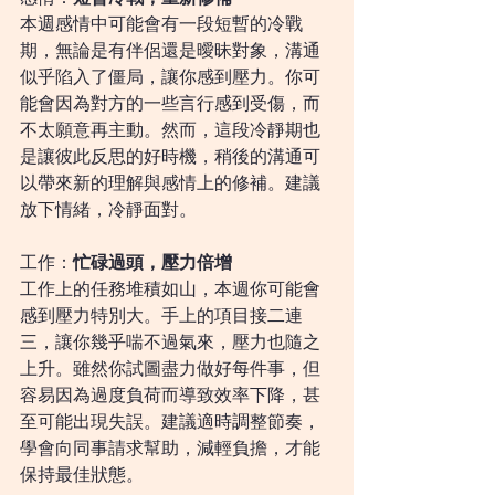
本週感情中可能會有一段短暫的冷戰
期，無論是有伴侶還是曖昧對象，溝通
似乎陷入了僵局，讓你感到壓力。你可
能會因為對方的一些言行感到受傷，而
不太願意再主動。然而，這段冷靜期也
是讓彼此反思的好時機，稍後的溝通可
以帶來新的理解與感情上的修補。建議
放下情緒，冷靜面對。
工作：
忙碌過頭，壓力倍增
工作上的任務堆積如山，本週你可能會
感到壓力特別大。手上的項目接二連
三，讓你幾乎喘不過氣來，壓力也隨之
上升。雖然你試圖盡力做好每件事，但
容易因為過度負荷而導致效率下降，甚
至可能出現失誤。建議適時調整節奏，
學會向同事請求幫助，減輕負擔，才能
保持最佳狀態。