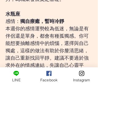
水瓶座
感情：
獨自療癒，暫時冷靜
本週你的感情運勢較為低迷，無論是有
伴侶還是單身，都會有種孤獨感。你可
能想要抽離感情中的煩惱，選擇與自己
獨處，這樣的做法有助於你釐清思緒，
讓自己重新找回平靜。建議不要過於強
求外在的情感連結，先讓自己心靈平
靜，才能更好地迎接未來的感情機會。
LINE
Facebook
Instagram
工作：
持續穩定，細水長流
這週工作運勢趨於平穩，你的進展雖然
不快，但非常穩定，無論是長期專案還
是日常任務都能有序推進。你不需要特
別拼搏或面對重大挑戰，只需保持原有
的節奏，就能順利達成目標。這段時間
適合專注於細節和品質，避免冒進，穩