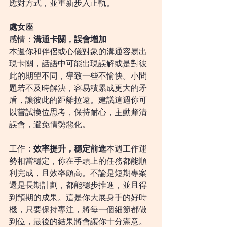
應對方式，並重新步入正軌。
處女座
感情：
溝通卡關，誤會增加
本週你和伴侶或心儀對象的溝通容易出
現卡關，話語中可能出現誤解或是對彼
此的期望不同，導致一些不愉快。小問
題若不及時解決，容易積累成更大的矛
盾，讓彼此的距離拉遠。建議這週你可
以嘗試換位思考，保持耐心，主動釐清
誤會，避免情勢惡化。
工作：
效率提升，穩定前進
本週工作運
勢相當穩定，你在手頭上的任務都能順
利完成，且效率頗高。不論是短期專案
還是長期計劃，都能穩步推進，並且得
到預期的成果。這是你大展身手的好時
機，只要保持專注，將每一個細節都做
到位，最後的結果將會讓你十分滿意。