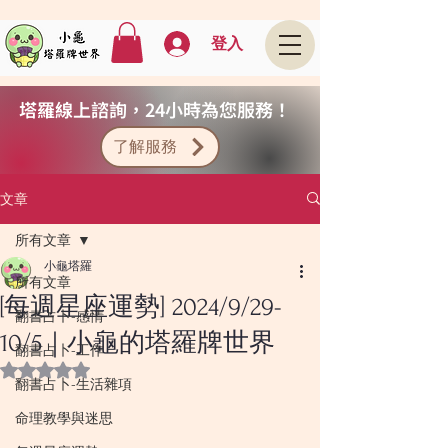
登入
塔羅線上諮詢，24小時為您服務！
了解服務
文章
所有文章
小龜塔羅
所有文章
[每週星座運勢] 2024/9/29-
翻書占卜-感情
10/5｜小龜的塔羅牌世界
翻書占卜-工作
評等為 NaN（最高為 5 顆星）。
翻書占卜-生活雜項
命理教學與迷思