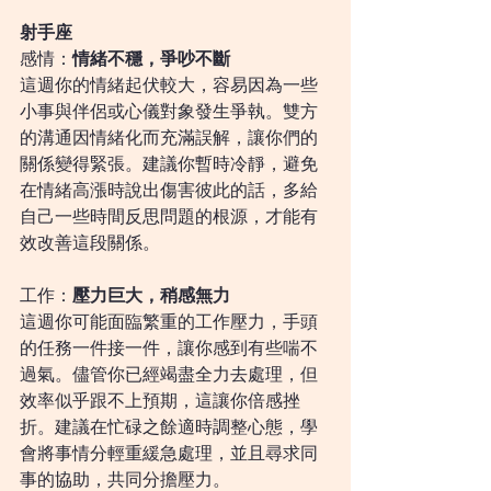
射手座
感情：
情緒不穩，爭吵不斷
這週你的情緒起伏較大，容易因為一些
小事與伴侶或心儀對象發生爭執。雙方
的溝通因情緒化而充滿誤解，讓你們的
關係變得緊張。建議你暫時冷靜，避免
在情緒高漲時說出傷害彼此的話，多給
自己一些時間反思問題的根源，才能有
效改善這段關係。
工作：
壓力巨大，稍感無力
這週你可能面臨繁重的工作壓力，手頭
的任務一件接一件，讓你感到有些喘不
過氣。儘管你已經竭盡全力去處理，但
效率似乎跟不上預期，這讓你倍感挫
折。建議在忙碌之餘適時調整心態，學
會將事情分輕重緩急處理，並且尋求同
事的協助，共同分擔壓力。