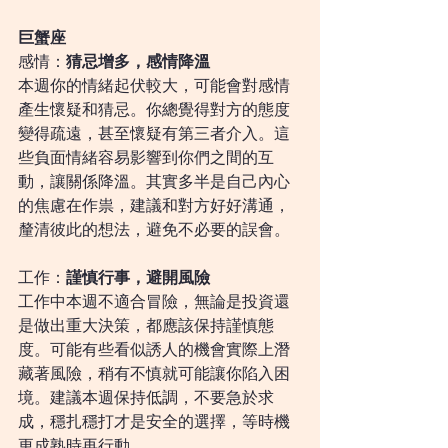
巨蟹座
感情：
猜忌增多，感情降溫
本週你的情緒起伏較大，可能會對感情
產生懷疑和猜忌。你總覺得對方的態度
變得疏遠，甚至懷疑有第三者介入。這
些負面情緒容易影響到你們之間的互
動，讓關係降溫。其實多半是自己內心
的焦慮在作祟，建議和對方好好溝通，
釐清彼此的想法，避免不必要的誤會。
工作：
謹慎行事，避開風險
工作中本週不適合冒險，無論是投資還
是做出重大決策，都應該保持謹慎態
度。可能有些看似誘人的機會實際上潛
藏著風險，稍有不慎就可能讓你陷入困
境。建議本週保持低調，不要急於求
成，穩扎穩打才是安全的選擇，等時機
更成熟時再行動。