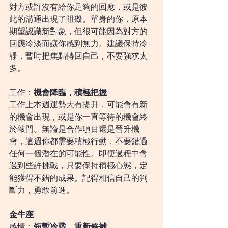
對方或許沒有給你足夠的回應，或是彼
此的溝通出現了阻礙。單身的你，原本
期望認識新對象，但很可能因為對方的
回應冷淡而讓你感到無力。建議保持冷
靜，暫時把焦點轉回自己，不要強求太
多。
工作：
機會降臨，積極把握
工作上本週運勢大有提升，可能會有新
的機會出現，或是你一直等待的機會終
於敲門。無論是合作項目還是晉升機
會，這週你都需要積極行動，不要錯過
任何一個潛在的可能性。即便過程中會
遇到些許挑戰，只要保持積極心態，定
能獲得不錯的成果。記得相信自己的判
斷力，勇敢前進。
金牛座
感情：
短暫冷戰，重新修補