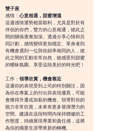
雙子座
感情：
心意相通，甜蜜增溫
這週感情運勢相當順利，尤其是對於有
伴侶的你們，雙方的心意相通，彼此之
間的關係逐漸加深。透過分享心情和共
同計劃，感情變得更加穩定。單身者則
有機會遇到一位與你頻率相同的人，彼
此之間的互動非常自然，能感受到甜蜜
的曖昧氛圍。享受這段美好的時光吧！
工作：
領導欣賞，機會靠近
這週你的表現受到上司的特別關注，因
為你在專案上的付出與表現優異，可能
會獲得升遷或加薪的機會。領導對你的
能力非常欣賞，未來有更多發揮潛力的
空間。建議在這段時間內保持穩健的工
作態度，持續展現專業和責任感，這將
為你的職業生涯帶來新的轉機。