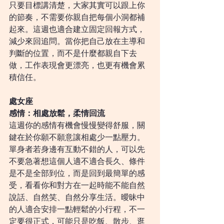
只要目標講清楚，大家其實可以跟上你
的節奏，不需要你親自把每個小洞都補
起來。這週也適合建立固定回報方式，
減少來回追問。當你把自己放在主導和
判斷的位置，而不是什麼都親自下去
做，工作表現會更漂亮，也更有機會累
積信任。
處女座
感情：相處放鬆，柔情回流
這週你的感情有機會慢慢變得舒服，關
鍵在於你願不願意讓相處少一點壓力。
單身者若身邊有互動不錯的人，可以先
不要急著想這個人適不適合長久、條件
是不是全部到位，而是回到最簡單的感
受，看看你和對方在一起時能不能自然
說話、自然笑、自然分享生活。曖昧中
的人適合安排一點輕鬆的小行程，不一
定要很正式，可能只是吃飯、散步、逛