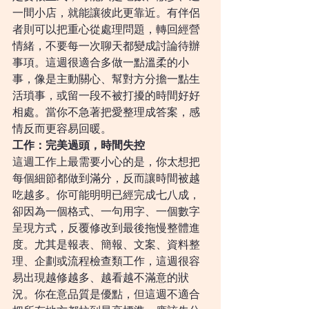
一間小店，就能讓彼此更靠近。有伴侶
者則可以把重心從處理問題，轉回經營
情緒，不要每一次聊天都變成討論待辦
事項。這週很適合多做一點溫柔的小
事，像是主動關心、幫對方分擔一點生
活瑣事，或留一段不被打擾的時間好好
相處。當你不急著把愛整理成答案，感
情反而更容易回暖。
工作：完美過頭，時間失控
這週工作上最需要小心的是，你太想把
每個細節都做到滿分，反而讓時間被越
吃越多。你可能明明已經完成七八成，
卻因為一個格式、一句用字、一個數字
呈現方式，反覆修改到最後拖慢整體進
度。尤其是報表、簡報、文案、資料整
理、企劃或流程檢查類工作，這週很容
易出現越修越多、越看越不滿意的狀
況。你在意品質是優點，但這週不適合