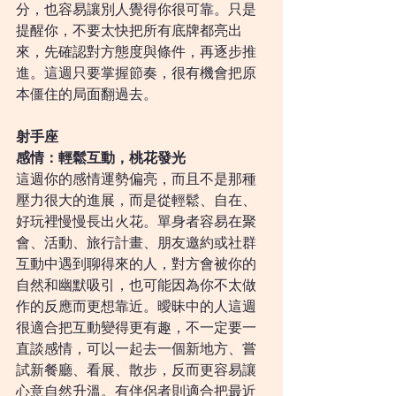
分，也容易讓別人覺得你很可靠。只是
提醒你，不要太快把所有底牌都亮出
來，先確認對方態度與條件，再逐步推
進。這週只要掌握節奏，很有機會把原
本僵住的局面翻過去。
射手座
感情：輕鬆互動，桃花發光
這週你的感情運勢偏亮，而且不是那種
壓力很大的進展，而是從輕鬆、自在、
好玩裡慢慢長出火花。單身者容易在聚
會、活動、旅行計畫、朋友邀約或社群
互動中遇到聊得來的人，對方會被你的
自然和幽默吸引，也可能因為你不太做
作的反應而更想靠近。曖昧中的人這週
很適合把互動變得更有趣，不一定要一
直談感情，可以一起去一個新地方、嘗
試新餐廳、看展、散步，反而更容易讓
心意自然升溫。有伴侶者則適合把最近