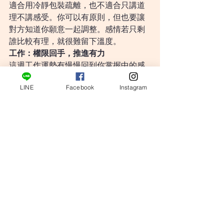
適合用冷靜包裝疏離，也不適合只講道
理不講感受。你可以有原則，但也要讓
對方知道你願意一起調整。感情若只剩
誰比較有理，就很難留下溫度。
工作：權限回手，推進有力
這週工作運勢有慢慢回到你掌握中的感
覺，特別是之前卡在別人決定、資源不
LINE
Facebook
Instagram
足或規則不清的事情，這幾天會比較有
機會重新取得主導權。你可能會被交付
更明確的權限，也可能是主管終於讓你
照自己的方式安排進度，讓你不用一直
被動等待。若你正在處理專案規劃、管
理、排程、制度建立、流程整理或長期
任務，這週很適合把規則立起來，並把
每個階段的目標訂清楚。你的優勢在於
穩，不是衝快，只要方向一旦確定，你
就能一步步把成果推回來。這週也適合
和上層或合作方談實際條件，尤其當你
能提出可執行方案時，對方會比較願意