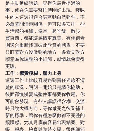
是主動延續話題、記得你最近提過的
事，或在你需要幫忙時剛好出現。曖昧
中的人這週很適合讓互動自然延伸，不
必急著問清楚關係，但可以多安排一些
生活感的接觸，像是一起吃飯、散步、
買東西，都能讓感情更真實。有伴侶者
則適合重新找回彼此欣賞的感覺，不要
只盯著對方沒做到的地方，多看見對方
願意為你調整的小細節，感情就會變得
更暖。
工作：權責模糊，壓力上身
這週工作上比較容易遇到責任界線不清
楚的狀況，明明一開始只是請你協助，
後面卻慢慢變成整件事都要你收尾。你
可能會發現，有些人講話很含糊，交辦
時只說大概方向，等你做完之後又補上
新的標準，讓你有種怎麼做都不完整的
煩躁感。尤其月底前容易出現結案、對
帳、報表、檢查與臨時支援，很多細節