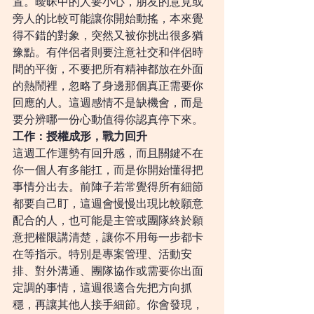
置。曖昧中的人要小心，朋友的意見或
旁人的比較可能讓你開始動搖，本來覺
得不錯的對象，突然又被你挑出很多猶
豫點。有伴侶者則要注意社交和伴侶時
間的平衡，不要把所有精神都放在外面
的熱鬧裡，忽略了身邊那個真正需要你
回應的人。這週感情不是缺機會，而是
要分辨哪一份心動值得你認真停下來。
工作：授權成形，戰力回升
這週工作運勢有回升感，而且關鍵不在
你一個人有多能扛，而是你開始懂得把
事情分出去。前陣子若常覺得所有細節
都要自己盯，這週會慢慢出現比較願意
配合的人，也可能是主管或團隊終於願
意把權限講清楚，讓你不用每一步都卡
在等指示。特別是專案管理、活動安
排、對外溝通、團隊協作或需要你出面
定調的事情，這週很適合先把方向抓
穩，再讓其他人接手細節。你會發現，