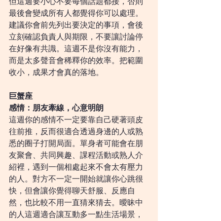
但這週要小心不要每個話題都接，否則
最後會變成所有人都覺得你可以處理。
建議你會前先列出要決定的事項，會後
立刻確認負責人與期限，不要讓討論停
在好像有共識。這週不是你沒有能力，
而是太多聲音會稀釋你的效率。把範圍
收小，成果才會真的落地。
巨蟹座
感情：朋友牽線，心意明朗
這週你的感情不一定要靠自己硬著頭皮
往前推，反而很適合透過身邊的人或熟
悉的圈子打開局面。單身者可能會在朋
友聚會、共同興趣、課程活動或熟人介
紹裡，遇到一個相處起來不會太有壓力
的人。對方不一定一開始就讓你心跳很
快，但會讓你覺得聊天舒服、反應自
然，也比較不用一直猜來猜去。曖昧中
的人這週適合讓互動多一點生活場景，