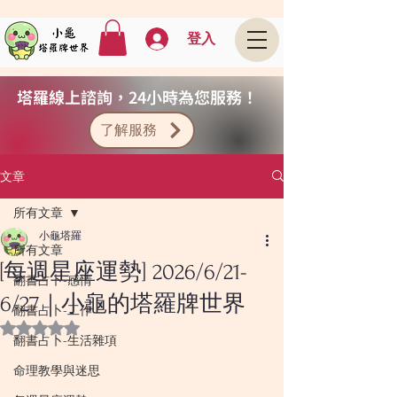
登入
塔羅線上諮詢，24小時為您服務！
了解服務
文章
所有文章
小龜塔羅
所有文章
[每週星座運勢] 2026/6/21-
翻書占卜-感情
6/27｜小龜的塔羅牌世界
翻書占卜-工作
評等為 NaN（最高為 5 顆星）。
翻書占卜-生活雜項
命理教學與迷思