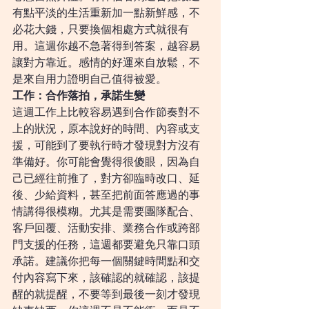
有點平淡的生活重新加一點新鮮感，不
必花大錢，只要換個相處方式就很有
用。這週你越不急著得到答案，越容易
讓對方靠近。感情的好運來自放鬆，不
是來自用力證明自己值得被愛。
工作：合作落拍，承諾生變
這週工作上比較容易遇到合作節奏對不
上的狀況，原本說好的時間、內容或支
援，可能到了要執行時才發現對方沒有
準備好。你可能會覺得很傻眼，因為自
己已經往前推了，對方卻臨時改口、延
後、少給資料，甚至把前面答應過的事
情講得很模糊。尤其是需要團隊配合、
客戶回覆、活動安排、業務合作或跨部
門支援的任務，這週都要避免只靠口頭
承諾。建議你把每一個關鍵時間點和交
付內容寫下來，該確認的就確認，該提
醒的就提醒，不要等到最後一刻才發現