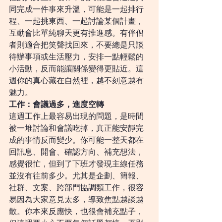
同完成一件事來升溫，可能是一起排行
程、一起挑東西、一起討論某個計畫，
互動會比單純聊天更有推進感。有伴侶
者則適合把笑聲找回來，不要總是只談
待辦事項或生活壓力，安排一點輕鬆的
小活動，反而能讓關係變得更貼近。這
週你的真心藏在自然裡，越不刻意越有
魅力。
工作：會議過多，進度空轉
這週工作上最容易出現的問題，是時間
被一堆討論和會議吃掉，真正能安靜完
成的事情反而變少。你可能一整天都在
回訊息、開會、確認方向、補充想法，
感覺很忙，但到了下班才發現主線任務
並沒有往前多少。尤其是企劃、簡報、
社群、文案、跨部門協調類工作，很容
易因為大家意見太多，導致焦點越談越
散。你本來反應快，也很會補充點子，