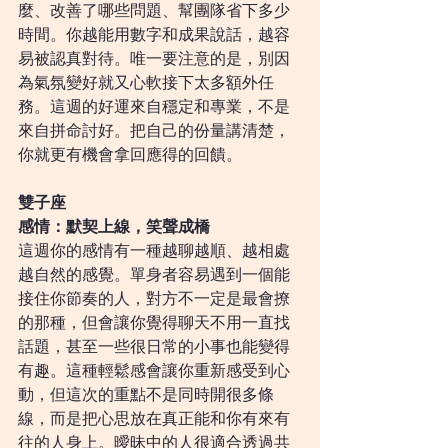
麼、改善了哪些問題、幫團隊省下多少
時間。你越能用數字和成果說話，越容
易被認真對待。唯一要注意的是，別因
為氣氛變好就又心軟接下太多額外任
務。這週的好運來自穩定和專業，不是
來自拼命討好。把自己的份量講清楚，
你就更有機會拿回應得的回饋。
雙子座
感情：默契上線，笑聲成橋
這週你的感情有一種越聊越順、越相處
越自然的感覺。單身者容易遇到一個能
接住你節奏的人，對方不一定是最會撩
的那種，但會讓你覺得聊天不用一直找
話題，甚至一些很日常的小事也能變得
有趣。這種輕鬆感會讓你重新感受到心
動，但這次的重點不是同時開很多條
線，而是把心思放在真正能和你有來有
往的人身上。曖昧中的人很適合透過共