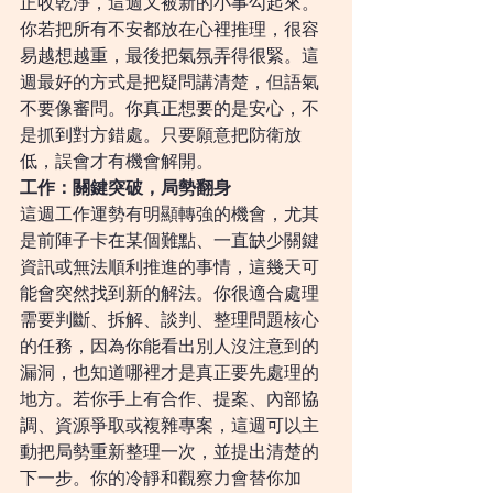
正收乾淨，這週又被新的小事勾起來。
你若把所有不安都放在心裡推理，很容
易越想越重，最後把氣氛弄得很緊。這
週最好的方式是把疑問講清楚，但語氣
不要像審問。你真正想要的是安心，不
是抓到對方錯處。只要願意把防衛放
低，誤會才有機會解開。
工作：關鍵突破，局勢翻身
這週工作運勢有明顯轉強的機會，尤其
是前陣子卡在某個難點、一直缺少關鍵
資訊或無法順利推進的事情，這幾天可
能會突然找到新的解法。你很適合處理
需要判斷、拆解、談判、整理問題核心
的任務，因為你能看出別人沒注意到的
漏洞，也知道哪裡才是真正要先處理的
地方。若你手上有合作、提案、內部協
調、資源爭取或複雜專案，這週可以主
動把局勢重新整理一次，並提出清楚的
下一步。你的冷靜和觀察力會替你加