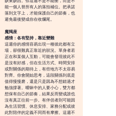
缺東缺西。你這週不是不能衝，而是不
能一個人替所有人的落拍補位。把承諾
落到文字上，才能保護自己的節奏，也
避免最後變成你在收爛尾。
魔羯座
感情：各有堅持，靠近變難
這週你的感情容易出現一種彼此都有立
場，卻很難真正靠近的狀況。單身者若
正在和某個人互動，可能會發現彼此不
是沒有好感，但在生活方式、時間安排
或對關係的期待上，有些地方不太容易
對齊。你會開始思考，這段關係到底是
值得慢慢磨，還是只是因為不想錯過才
勉強撐著。曖昧中的人要小心，雙方都
想保有自己的節奏，結果反而變成誰也
沒有真正往前一步。有伴侶者則可能因
為生活習慣、休息安排、家務分配或彼
此對陪伴的定義不同而有摩擦。這週不