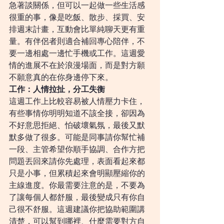
急著談關係，但可以一起做一些生活感
很重的事，像是吃飯、散步、採買、安
排週末計畫，互動會比單純聊天更有重
量。有伴侶者則適合補回專心陪伴，不
要一邊相處一邊忙手機或工作。這週愛
情的進展不在於浪漫場面，而是對方願
不願意真的在你身邊停下來。
工作：人情拉扯，分工失衡
這週工作上比較容易被人情壓力卡住，
有些事情你明明知道不該全接，卻因為
不好意思拒絕、怕破壞氣氛，最後又默
默多做了很多。可能是同事請你幫忙補
一段、主管希望你順手協調、合作方把
問題丟回來請你先處理，表面看起來都
只是小事，但累積起來會明顯壓縮你的
主線進度。你最需要注意的是，不要為
了讓每個人都舒服，最後變成只有你自
己很不舒服。這週建議你把協助範圍講
清楚，可以幫到哪裡、什麼需要對方自