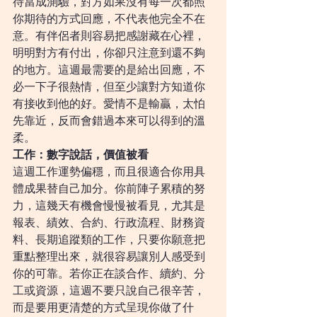
待當成測驗，對方如果沒有每一次都照
你期待的方式回應，不代表他完全不在
意。有伴侶者則容易把感謝藏在心裡，
明明對方有付出，你卻只注意到還不夠
的地方。這週最需要的是給出回應，不
必一下子很熱情，但至少讓對方知道你
有接收到他的好。愛情不是輸贏，太怕
先靠近，反而會錯過本來可以得到的溫
柔。
工作：數字說話，價值被看
這週工作運勢偏穩，而且很適合你用具
體成果替自己加分。你前陣子累積的努
力，這幾天有機會慢慢被看見，尤其是
報表、績效、合約、行政流程、財務資
料、長期追蹤類的工作，只要你願意把
重點整理出來，就很容易讓別人感受到
你的可靠。若你正在談合作、續約、分
工或資源，這週不要只說自己很辛苦，
而是要用更清楚的方式呈現你做了什