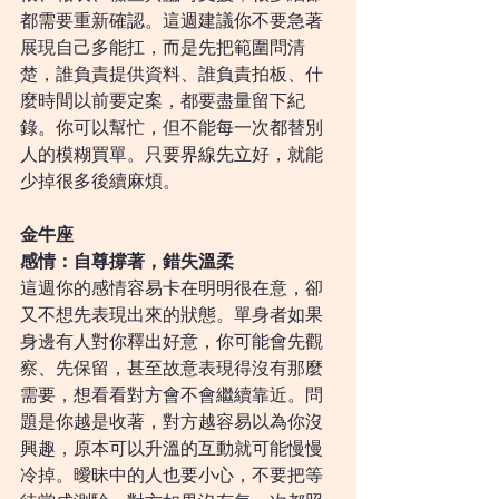
都需要重新確認。這週建議你不要急著
展現自己多能扛，而是先把範圍問清
楚，誰負責提供資料、誰負責拍板、什
麼時間以前要定案，都要盡量留下紀
錄。你可以幫忙，但不能每一次都替別
人的模糊買單。只要界線先立好，就能
少掉很多後續麻煩。
金牛座
感情：自尊撐著，錯失溫柔
這週你的感情容易卡在明明很在意，卻
又不想先表現出來的狀態。單身者如果
身邊有人對你釋出好意，你可能會先觀
察、先保留，甚至故意表現得沒有那麼
需要，想看看對方會不會繼續靠近。問
題是你越是收著，對方越容易以為你沒
興趣，原本可以升溫的互動就可能慢慢
冷掉。曖昧中的人也要小心，不要把等