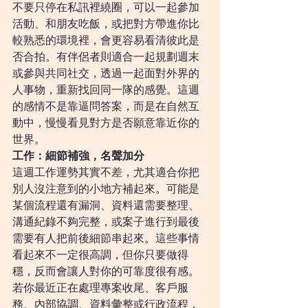
不要只停在私訊裡繞圈，可以一起參加
活動、和朋友吃飯，或把對方帶進你比
較熟悉的環境裡，會更容易看清彼此是
否合拍。有伴侶者則適合一起規劃週末
或參與共同社交，透過一起面對外界的
人事物，重新找回同一隊的感覺。這週
的感情不是靠逼問答案，而是在自然互
動中，慢慢看見對方是否願意靠近你的
世界。
工作：細節補強，名聲加分
這週工作運勢其實不差，尤其適合你把
別人沒注意到的小地方補起來。可能是
某個流程還有漏洞、資料還需要整理、
溝通紀錄不夠完整，或案子進行到最後
需要有人把前後細節串起來。這些事情
看起來不一定很高調，但你只要做得
穩，反而會讓人對你的可靠度很有感。
若你最近正在處理專案收尾、客戶服
務、內部協調、資料彙整或行政流程，