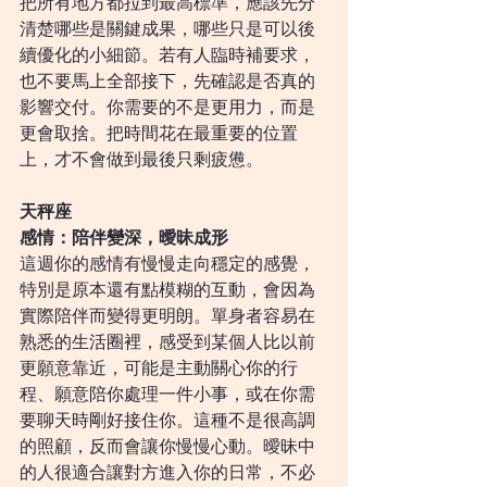
把所有地方都拉到最高標準，應該先分
清楚哪些是關鍵成果，哪些只是可以後
續優化的小細節。若有人臨時補要求，
也不要馬上全部接下，先確認是否真的
影響交付。你需要的不是更用力，而是
更會取捨。把時間花在最重要的位置
上，才不會做到最後只剩疲憊。
天秤座
感情：陪伴變深，曖昧成形
這週你的感情有慢慢走向穩定的感覺，
特別是原本還有點模糊的互動，會因為
實際陪伴而變得更明朗。單身者容易在
熟悉的生活圈裡，感受到某個人比以前
更願意靠近，可能是主動關心你的行
程、願意陪你處理一件小事，或在你需
要聊天時剛好接住你。這種不是很高調
的照顧，反而會讓你慢慢心動。曖昧中
的人很適合讓對方進入你的日常，不必