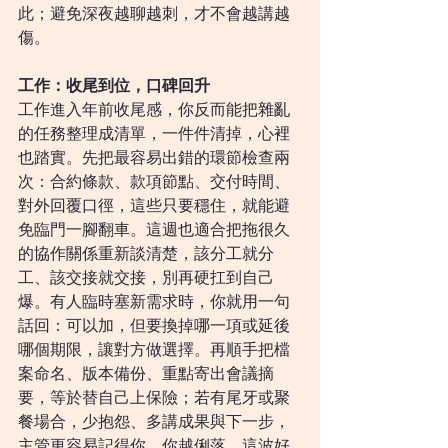
此；避免深夜越聊越刺，才不會越講越
傷。
工作：收尾到位，口碑回升
工作進入年前收尾感，你反而能把雜亂
的任務整理成清單，一件件清掉，心裡
也踏實。先把最容易出錯的環節檢查兩
次：合約條款、款項節點、交付時間、
對外回覆口徑，這些只要穩住，就能避
免臨門一腳翻車。這週也適合把拖很久
的協作關係重新談清楚，該分工就分
工、該交接就交接，別再硬扛到自己
爆。有人臨時塞新需求時，你就用一句
話回：可以加，但要換掉哪一項或延後
哪個期限，讓對方做選擇。再順手把檔
案命名、版本備份、重點寄出會議摘
要，等於替自己上保險；若有尾牙或聚
餐場合，少抱怨、多講成果與下一步，
主管更容易記得你。你越俐落，這波好