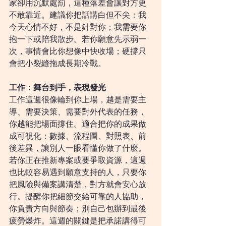
家卻用沉默處罰，這種落差會讓對方更
不敢靠近。建議你把話講白但不尖：我
今天心情不好，不是針對你；我需要你
抱一下或陪我散步。若你願意先示弱一
次，事情會比你想像中快收場；硬撐只
會把小裂縫拖成長期冷戰。
工作：舞台到手，表現發光
工作這週很像輪到你上場，越是需要主
導、需要決策、需要對外代表的任務，
你越能把場面撐住。適合把你的成果做
成可視化：數據、流程圖、對照表、前
後差異，讓別人一眼看懂你做了什麼。
若你正在推新專案或要爭取資源，這週
也比較容易遇到願意支持的人，只要你
把風險與備案講清楚，對方就會安心放
行。提醒你把細節交給可靠的人協助，
你負責方向與節奏；別自己包辦到最後
疲勞爆炸。這週的關鍵是把承諾講得可