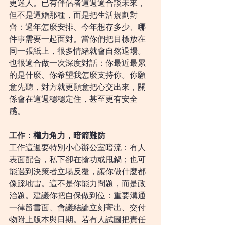
更迷人。已有伴侶者這週適合談未來，
但不是逼婚那種，而是把生活規劃對
齊：過年怎麼安排、今年想存多少、哪
件事需要一起面對。當你們把目標放在
同一張紙上，很多情緒就會自然退場。
也很適合做一次深度對話：你最近最累
的是什麼、你希望我怎麼支持你。你願
意先聽，對方就更願意把心交出來，關
係會在這週穩穩定住，甚至更有安全
感。
工作：權力角力，暗箭難防
工作這週要特別小心辦公室暗流：有人
表面配合，私下卻在搶功或甩鍋；也可
能遇到決策者立場反覆，讓你做什麼都
像踩地雷。這不是你能力問題，而是政
治題。建議你把自保做到位：重要溝通
一律留書面、會議結論立刻寄出、交付
物附上版本與日期。若有人試圖把責任