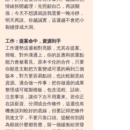
情緒拆開處理：先照顧自己，再談關
係；今天不想講就說我需要一晚冷靜，
明天再談。你越誠實，這週越不會把小
裂縫撐成大洞。
工作：提案命中，資源到手
工作運勢這週相對亮眼，尤其在提案、
簡報、對外溝通上，你的反應和抓重點
能力會被看見。原本卡住的合作，只要
你願意主動把方案變成可選的兩到三個
版本，對方更容易點頭，也比較願意給
資源。適合做一件事：把你做過的成果
整理成可複製模板，包含流程、話術、
注意事項，讓你下次不用重來。若你正
在談薪資、分潤或合作條件，這週也有
機會談到較好的底線，但要記得把條件
寫進文字，不要只靠口頭。提醒你別因
為順就什麼都答應，留一個緩衝給突發