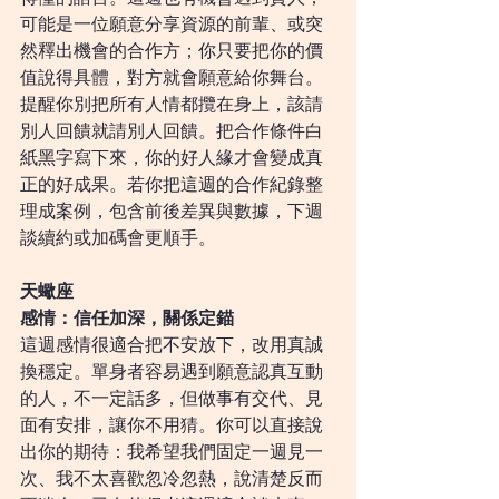
可能是一位願意分享資源的前輩、或突
然釋出機會的合作方；你只要把你的價
值說得具體，對方就會願意給你舞台。
提醒你別把所有人情都攬在身上，該請
別人回饋就請別人回饋。把合作條件白
紙黑字寫下來，你的好人緣才會變成真
正的好成果。若你把這週的合作紀錄整
理成案例，包含前後差異與數據，下週
談續約或加碼會更順手。
天蠍座
感情：信任加深，關係定錨
這週感情很適合把不安放下，改用真誠
換穩定。單身者容易遇到願意認真互動
的人，不一定話多，但做事有交代、見
面有安排，讓你不用猜。你可以直接說
出你的期待：我希望我們固定一週見一
次、我不太喜歡忽冷忽熱，說清楚反而