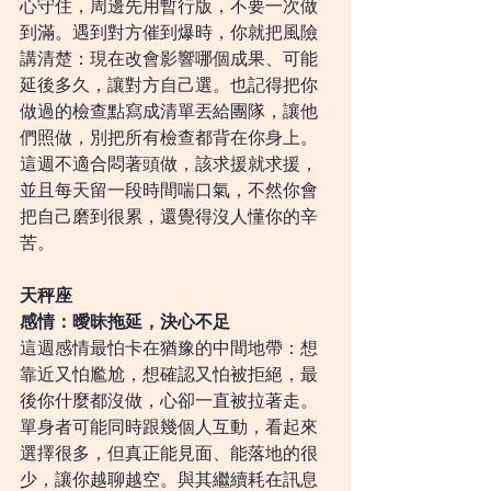
心守住，周邊先用暫行版，不要一次做
到滿。遇到對方催到爆時，你就把風險
講清楚：現在改會影響哪個成果、可能
延後多久，讓對方自己選。也記得把你
做過的檢查點寫成清單丟給團隊，讓他
們照做，別把所有檢查都背在你身上。
這週不適合悶著頭做，該求援就求援，
並且每天留一段時間喘口氣，不然你會
把自己磨到很累，還覺得沒人懂你的辛
苦。
天秤座
感情：曖昧拖延，決心不足
這週感情最怕卡在猶豫的中間地帶：想
靠近又怕尷尬，想確認又怕被拒絕，最
後你什麼都沒做，心卻一直被拉著走。
單身者可能同時跟幾個人互動，看起來
選擇很多，但真正能見面、能落地的很
少，讓你越聊越空。與其繼續耗在訊息