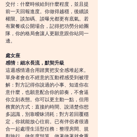
交付：什麼時候給到什麼程度，並且提
前一天回報進度。你做得越穩，後續談
權限、談加碼、談曝光都更有底氣。若
有聚餐或公開場合，記得把功勞分給團
隊，你的格局會讓人更願意跟你站同一
邊。
處女座
感情：細水長流，默契升級
這週感情適合用踏實把安全感堆起來。
單身者會在不經意的互動裡感受到被理
解：對方記得你說過的小事、知道你在
意什麼，也願意配合你的節奏，不會逼
你立刻表態。你可以更主動一點，但用
務實的方式：直接約時間、說清楚你想
多認識，別靠曖昧消耗；對方若回覆穩
定，你就能放心往前。已有伴侶者很適
合一起處理生活型任務：整理房間、規
劃旅行、做年度預算，做著做著就會重