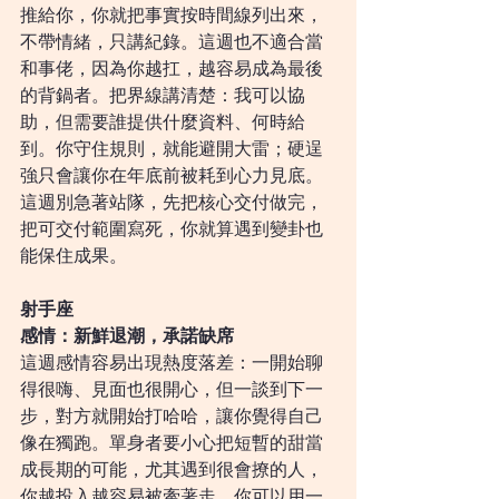
推給你，你就把事實按時間線列出來，
不帶情緒，只講紀錄。這週也不適合當
和事佬，因為你越扛，越容易成為最後
的背鍋者。把界線講清楚：我可以協
助，但需要誰提供什麼資料、何時給
到。你守住規則，就能避開大雷；硬逞
強只會讓你在年底前被耗到心力見底。
這週別急著站隊，先把核心交付做完，
把可交付範圍寫死，你就算遇到變卦也
能保住成果。
射手座
感情：新鮮退潮，承諾缺席
這週感情容易出現熱度落差：一開始聊
得很嗨、見面也很開心，但一談到下一
步，對方就開始打哈哈，讓你覺得自己
像在獨跑。單身者要小心把短暫的甜當
成長期的可能，尤其遇到很會撩的人，
你越投入越容易被牽著走。你可以用一