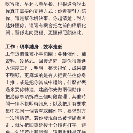
吃宵夜、早起去買早餐。也很適合說出
你真正需要的支持方式：你希望對方陪
你、還是幫你解決事。你越清楚，對方
越好懂你。這週有機會把之前的疙瘩化
開，關係走向更穩、更懂得照顧彼此。
工作：瑣事纏身，效率走低
工作這週像被小事包圍：各種催件、補
資料、改格式、回覆追問，讓你很難進
入深度工作，明明一整天很忙，成果卻
不明顯。更麻煩的是有人把責任往你身
上推，或是把你當成中繼站，什麼都丟
過來要你轉達。建議你先做兩個動作：
把必做事項拆成三個時段處理，其他時
間一律不接即時訊息；以及把所有要求
集中在同一個表單或郵件串，要求對方
一次講清楚。若你發現自己被情緒牽著
走，就先把回覆延後十分鐘再打字，避
免一句話惹出新戰場。這週重點是守住