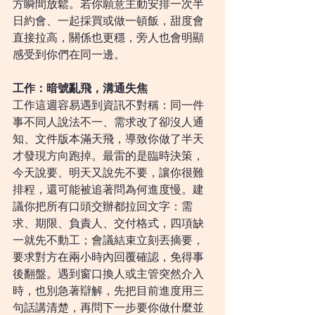
方瞬間放鬆。若你願意主動安排一次半
日約會、一起採買或做一頓飯，甜度會
直接拉高，關係也更穩，旁人也會明顯
感受到你們在同一邊。
工作：暗號亂飛，溝通失焦
工作這週容易遇到資訊不對稱：同一件
事不同人說法不一、需求改了卻沒人通
知、文件版本滿天飛，導致你做了半天
才發現方向跑掉。最雷的是臨時決策，
今天說要、明天又說先不要，讓你很難
排程，還可能被追著問為何進度慢。建
議你把所有口頭交辦都拉回文字：需
求、期限、負責人、交付格式，四項缺
一就先不動工；會議結束立刻丟摘要，
要求對方在兩小時內回覆確認，免得事
後翻盤。遇到窗口換人或主管突然介入
時，也別急著辯解，先把目前進度用三
句話講清楚，再問下一步要你做什麼並