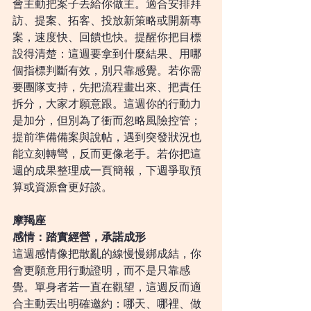
會主動把案子丟給你做主。適合安排拜
訪、提案、拓客、投放新策略或開新專
案，速度快、回饋也快。提醒你把目標
設得清楚：這週要拿到什麼結果、用哪
個指標判斷有效，別只靠感覺。若你需
要團隊支持，先把流程畫出來、把責任
拆分，大家才願意跟。這週你的行動力
是加分，但別為了衝而忽略風險控管；
提前準備備案與說帖，遇到突發狀況也
能立刻轉彎，反而更像老手。若你把這
週的成果整理成一頁簡報，下週爭取預
算或資源會更好談。
摩羯座
感情：踏實經營，承諾成形
這週感情像把散亂的線慢慢綁成結，你
會更願意用行動證明，而不是只靠感
覺。單身者若一直在觀望，這週反而適
合主動丟出明確邀約：哪天、哪裡、做