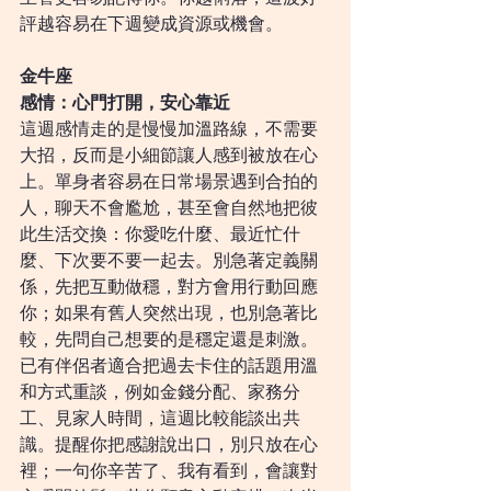
評越容易在下週變成資源或機會。
金牛座
感情：心門打開，安心靠近
這週感情走的是慢慢加溫路線，不需要
大招，反而是小細節讓人感到被放在心
上。單身者容易在日常場景遇到合拍的
人，聊天不會尷尬，甚至會自然地把彼
此生活交換：你愛吃什麼、最近忙什
麼、下次要不要一起去。別急著定義關
係，先把互動做穩，對方會用行動回應
你；如果有舊人突然出現，也別急著比
較，先問自己想要的是穩定還是刺激。
已有伴侶者適合把過去卡住的話題用溫
和方式重談，例如金錢分配、家務分
工、見家人時間，這週比較能談出共
識。提醒你把感謝說出口，別只放在心
裡；一句你辛苦了、我有看到，會讓對