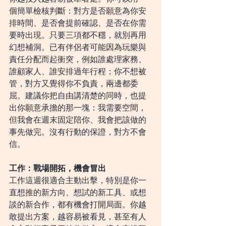
個簡單檢核判斷：對方是否願意為你安
排時間、是否會提前確認、是否在你需
要時出現。只要三項都不穩，就別再用
幻想補洞。已有伴侶者可能因為玩樂與
責任分配而起衝突，例如誰處理家務、
誰顧家人、誰安排過年行程；你不想被
管，對方又覺得你不負責，兩邊都委
屈。建議你把自由講清楚的同時，也提
出你願意承擔的那一塊：我需要空間，
但我會在週末固定陪你、我會把該做的
事先做完。沒有行動的保證，對方不會
信。
工作：戰場開拓，機會冒出
工作這週很適合主動出擊，特別是你一
直想推的新方向、想試的新工具、或想
談的新合作，都有機會打開局面。你越
敢提出方案，越容易被看見，甚至有人