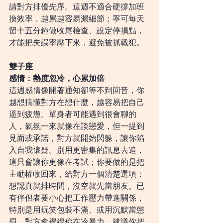
請對方排優先序。這週不適合硬撐加班
換效率，越累越容易漏細節；寧可每天
留十五分鐘做收尾檢查、設定停損點，
才能把失誤率壓下來，避免被抓戰犯。
雙子座
感情：熱度忽冷，心累加倍
這週感情像開著通知卻等不到回音，你
越想搞懂對方在想什麼，越容易把自己
逼到疲憊。單身者可能遇到很會聊的
人，氣氛一來就像在談戀愛，但一提到
見面或承諾，對方就開始閃躲，讓你陷
入自我懷疑。別用更密集的訊息去追，
這只會讓你更像在考試；你要做的是把
主動權收回來，給對方一個清楚選項：
想認真就排時間，沒空就先當朋友。已
有伴侶者要小心把工作壓力帶進關係，
特別是用玩笑包裝不滿、或用沉默當懲
罰，對方會覺得你在冷暴力。建議你把