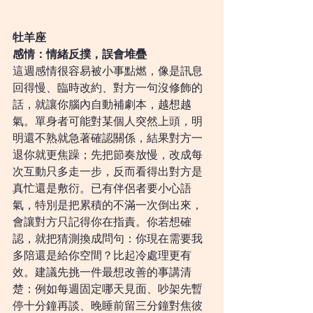
牡羊座
感情：情緒反撲，誤會堆疊
這週感情很容易被小事點燃，像是訊息
回得慢、臨時改約、對方一句沒修飾的
話，就讓你腦內自動補劇本，越想越
氣。單身者可能對某個人突然上頭，明
明還不熟就急著確認關係，結果對方一
退你就更焦躁；先把節奏放慢，改成每
次互動只多走一步，反而看得出對方是
真忙還是敷衍。已有伴侶者要小心語
氣，特別是把累積的不滿一次倒出來，
會讓對方只記得你在指責。你若想確
認，就把猜測換成問句：你現在需要我
多陪還是給你空間？比起冷處理更有
效。建議先挑一件最想改善的事講清
楚：例如每週固定哪天見面、吵架先暫
停十分鐘再談、晚睡前留三分鐘對焦彼