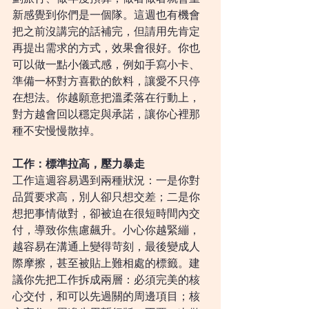
新感覺到你們是一個隊。這週也有機會
把之前沒講完的話補完，但請用先肯定
再提出需求的方式，效果會很好。你也
可以做一點小儀式感，例如手寫小卡、
準備一杯對方喜歡的飲料，讓愛不只停
在想法。你越願意把溫柔落在行動上，
對方越會回以穩定與承諾，讓你心裡那
種不安慢慢散掉。
工作：標準拉高，壓力暴走
工作這週容易遇到兩種狀況：一是你對
品質要求高，別人卻只想交差；二是你
想把事情做對，卻被迫在很短時間內交
付，導致你焦慮飆升。小心你越緊繃，
越容易在溝通上變得苛刻，最後變成人
際摩擦，甚至被貼上難相處的標籤。建
議你先把工作拆成兩層：必須完美的核
心交付，和可以先過關的周邊項目；核