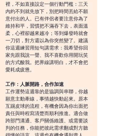
裡，不如直接設定一個行動門檻：三天
內約不到就先放下，別把時間丟給不願
意付出的人。已有伴侶者要注意你為了
維持和平，習慣把不滿吞下去，表面溫
柔，心裡卻越來越冷；等到爆發時就會
一刀切，對方還以為你突然變了。建議
你這週練習用短句講需求：我希望你回
家先跟我說一聲、我不喜歡你用開玩笑
的方式酸我。把界線講明白，才不會把
愛耗成疲憊。
工作：人脈開路，合作加速
工作運勢這週靠的是協調與串聯，你越
願意主動牽線，事情越快動起來。原本
互踢皮球的流程，有機會因為你出面把
責任與時程寫清楚而順利推進。適合做
跨部門溝通、客戶關係維護、或需要談
判的任務，你能把彼此需求翻成對方聽
得懂的語言。這週也有機會遇到貴人，