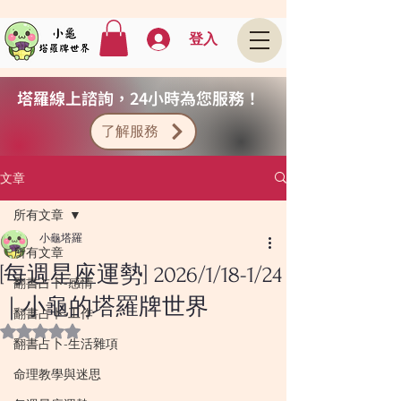
登入
塔羅線上諮詢，24小時為您服務！
了解服務
文章
所有文章
小龜塔羅
所有文章
[每週星座運勢] 2026/1/18-1/24
翻書占卜-感情
｜小龜的塔羅牌世界
翻書占卜-工作
評等為 NaN（最高為 5 顆星）。
翻書占卜-生活雜項
命理教學與迷思