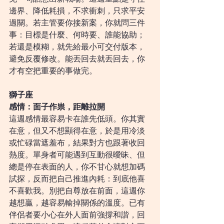
邊界、降低耗損，不求衝刺，只求平安
過關。若主管要你接新案，你就問三件
事：目標是什麼、何時要、誰能協助；
若還是模糊，就先給最小可交付版本，
避免反覆修改。能丟回去就丟回去，你
才有空把重要的事做完。
獅子座
感情：面子作祟，距離拉開
這週感情最容易卡在誰先低頭。你其實
在意，但又不想顯得在意，於是用冷淡
或忙碌當遮羞布，結果對方也跟著收回
熱度。單身者可能遇到互動很曖昧、但
總是停在表面的人，你不甘心就想加碼
試探，反而把自己推進內耗：到底他喜
不喜歡我。別把自尊放在前面，這週你
越想贏，越容易輸掉關係的溫度。已有
伴侶者要小心在外人面前強撐和諧，回