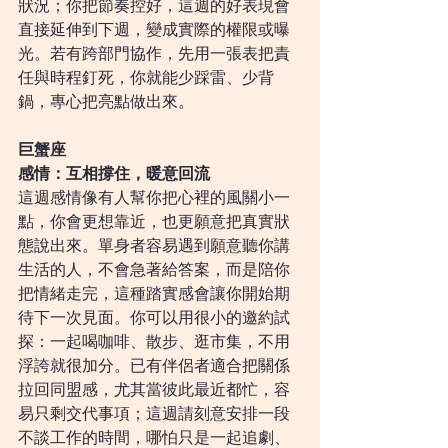
狀況；你把節奏控好，這週的好表現會
直接延伸到下週，變成實際的權限或曝
光。若有跨部門協作，先用一張表把責
任與時程釘死，你就能少踩雷、少背
鍋，專心把亮點做出來。
巨蟹座
感情：互相撐住，暖意回流
這週感情像有人幫你把心裡的風關小一
點，你會更想靠近，也更願意把真實狀
態說出來。單身者容易遇到願意聽你講
生活的人，不會急著給答案，而是陪你
把情緒走完，這種踏實感會讓你開始期
待下一次見面。你可以用很小的邀約試
探：一起喝咖啡、散步、逛市集，不用
浮誇就很加分。已有伴侶者適合把關係
拉回同盟感，尤其當彼此最近都忙，容
易只剩交代事項；這週請刻意安排一段
不談工作的時間，哪怕只是一起追劇、