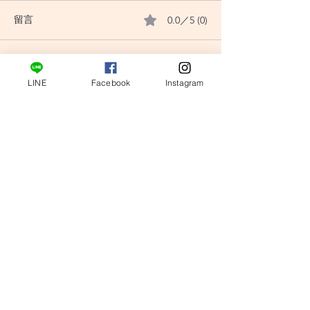
0.0／5 (0)
留言
評論和評等......
〔小龜塔羅〕翻書占卜：
〔小龜塔羅〕翻
LINE
Facebook
Instagram
我可以順利突破難關嗎?
你有多愛家呢？
tarotturtle@gmail.com