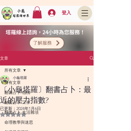
登入
塔羅線上諮詢，24小時為您服務！
了解服務
文章
所有文章
小龜塔羅
所有文章
〔小龜塔羅〕翻書占卜：最
翻書占卜-感情
近的壓力指數?
翻書占卜-工作
已更新：
2024年1月6日
翻書占卜-生活雜項
評等為 NaN（最高為 5 顆星）。
命理教學與迷思