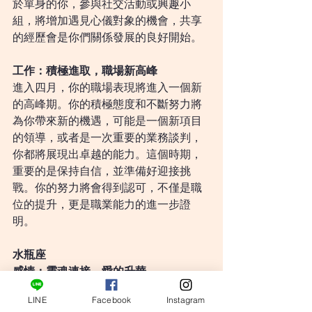
於單身的你，參與社交活動或興趣小
組，將增加遇見心儀對象的機會，共享
的經歷會是你們關係發展的良好開始。
工作：積極進取，職場新高峰
進入四月，你的職場表現將進入一個新
的高峰期。你的積極態度和不斷努力將
為你帶來新的機遇，可能是一個新項目
的領導，或者是一次重要的業務談判，
你都將展現出卓越的能力。這個時期，
重要的是保持自信，並準備好迎接挑
戰。你的努力將會得到認可，不僅是職
位的提升，更是職業能力的進一步證
明。
水瓶座
感情：靈魂連接，愛的升華
四月不僅僅帶來了春天的暖意，更為你
LINE
Facebook
Instagram
的感情生活帶來深度的靈魂連接。這是