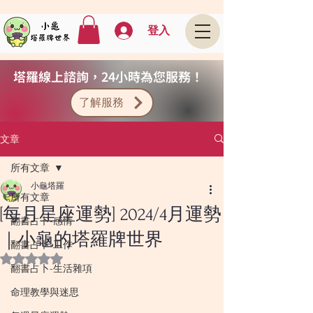
登入
塔羅線上諮詢，24小時為您服務！
了解服務
文章
所有文章
小龜塔羅
所有文章
[每月星座運勢] 2024/4月運勢
翻書占卜-感情
｜小龜的塔羅牌世界
翻書占卜-工作
評等為 NaN（最高為 5 顆星）。
翻書占卜-生活雜項
命理教學與迷思