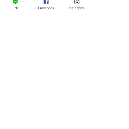
LINE
Facebook
Instagram
tarotturtle@gmail.com
馬上諮詢
​心測與教學文
感情類
工作類
生活與雜項類
​迷思與教學
各種服務
關於小龜