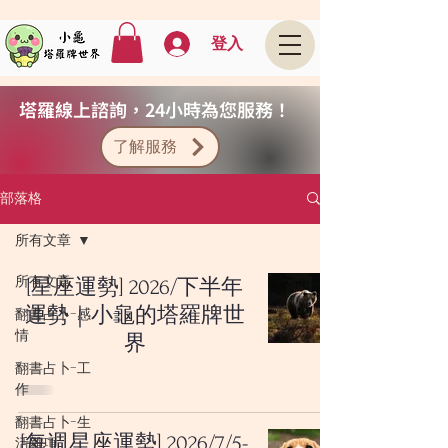
登入
塔羅線上諮詢，24小時為您服務！
了解服務
部落格
所有文章
所有文章
[星座運勢] 2026/下半年
運勢｜小龜的塔羅牌世
翻書占卜-感
情
界
翻書占卜-工
作
翻書占卜-生
[每週星座運勢] 2026/7/5-
活雜項